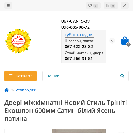
0
0
067-673-19-39
098-885-08-72
субота–неділя
Шпалери, плита:
0
067-622-23-82
Строй магазин, двері:
067-566-91-81
Каталог
Розпродаж
Двері міжкімнатні Новий Стиль Трініті
Екошпон 600мм Сатин білий Ясень
патина