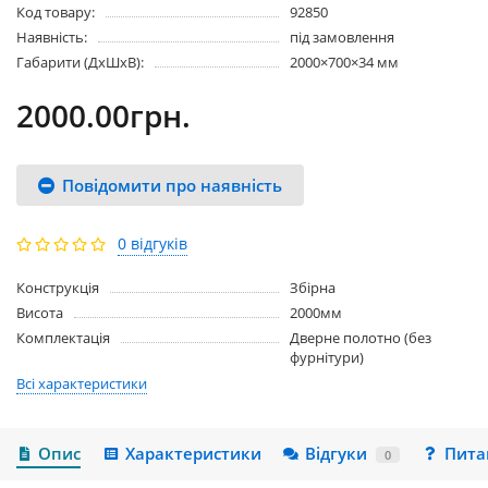
Код товару:
92850
Наявність:
під замовлення
Габарити (ДхШхВ):
2000×700×34 мм
2000.00грн.
Повідомити про наявність
0 відгуків
Конструкція
Збірна
Висота
2000мм
Комплектація
Дверне полотно (без
фурнітури)
Всі характеристики
Опис
Характеристики
Відгуки
Пита
0