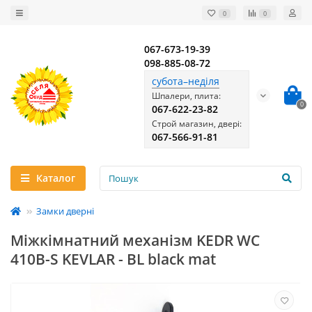
0
0
067-673-19-39
098-885-08-72
субота–неділя
Шпалери, плита:
0
067-622-23-82
Строй магазин, двері:
067-566-91-81
Каталог
Замки дверні
Міжкімнатний механізм KEDR WC
410B-S KEVLAR - BL black mat