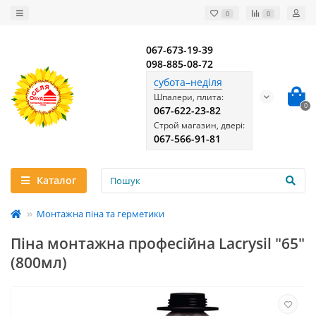
0
0
067-673-19-39
098-885-08-72
субота–неділя
Шпалери, плита:
0
067-622-23-82
Строй магазин, двері:
067-566-91-81
Каталог
Монтажна піна та герметики
Піна монтажна професійна Lacrysil "65"
(800мл)