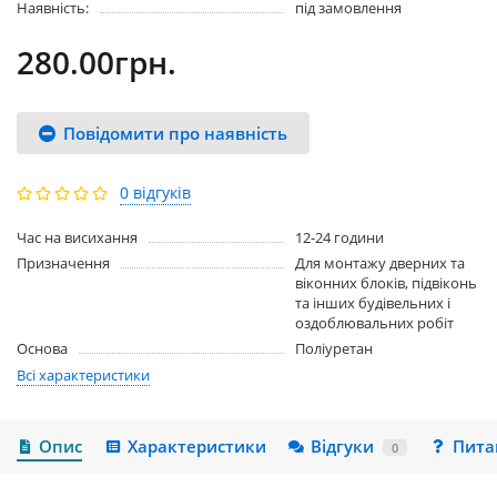
Наявність:
під замовлення
280.00грн.
Повідомити про наявність
0 відгуків
Час на висихання
12-24 години
Призначення
Для монтажу дверних та
віконних блоків, підвіконь
та інших будівельних і
оздоблювальних робіт
Основа
Поліуретан
Всі характеристики
Опис
Характеристики
Відгуки
Пита
0