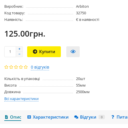
Виробник:
Arbiton
Код товару:
32750
Наявність:
Є в наявності
125.00грн.
Купити
0 відгуків
Кількість в упаковці
20шт
Висота
55мм
Довжина
2500мм
Всі характеристики
Опис
Характеристики
Відгуки
Пита
0