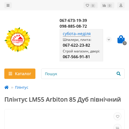
0
0
067-673-19-39
098-885-08-72
субота–неділя
Шпалери, плита:
0
067-622-23-82
Строй магазин, двері:
067-566-91-81
Каталог
Плінтус
Плінтус LM55 Arbiton 85 Дуб північний