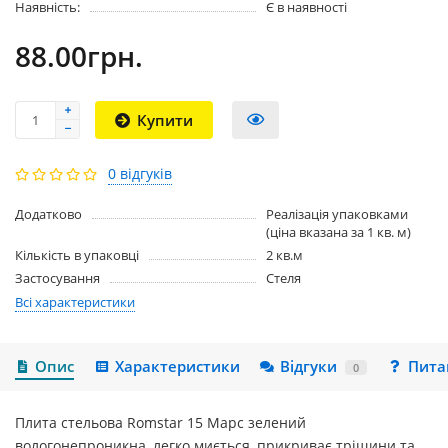
Наявність:
Є в наявності
88.00грн.
Купити
0 відгуків
Додатково
Реалізація упаковками
(ціна вказана за 1 кв. м)
Кількість в упаковці
2 кв.м
Застосування
Стеля
Всі характеристики
Опис
Характеристики
Відгуки
Пита
0
Плита стельова Romstar 15 Марс зелений
вологонепроникна, легко миється, прикриває тріщини та