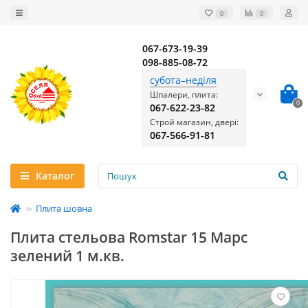
0
0
067-673-19-39
098-885-08-72
субота–неділя
Шпалери, плита:
0
067-622-23-82
Строй магазин, двері:
067-566-91-81
Каталог
Плита шовна
Плита стельова Romstar 15 Марс
зелений 1 м.кв.