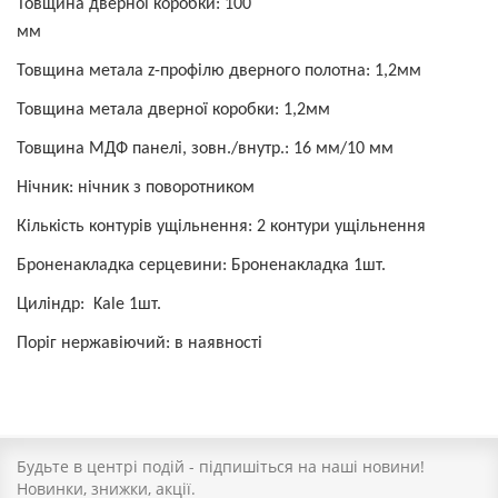
Товщина дверної коробки
:
100
мм
Товщин
а
метала z-профілю дверного полотна:
1,2мм
Товщина метала дверної коробки: 1,2мм
Товщина МДФ панелі, зовн./внутр.
:
16 мм/10 мм
Нічник:
нічник з поворотником
Кількість контурів ущільнення: 2 контури ущільнення
Броненакладка серцевини: Броненакладка
1шт.
Циліндр: Kale
1шт.
Поріг нержавіючий: в наявності
Будьте в центрі подій - підпишіться на наші новини!
Новинки, знижки, акції.