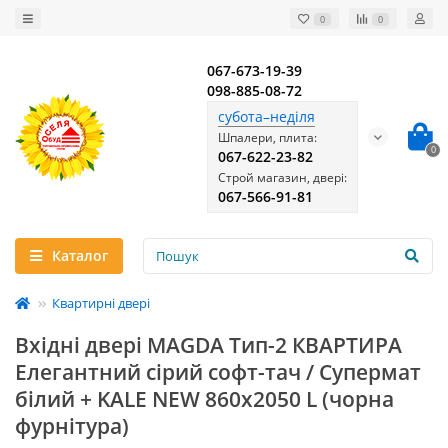
0
0
067-673-19-39
098-885-08-72
субота–неділя
Шпалери, плита:
0
067-622-23-82
Строй магазин, двері:
067-566-91-81
Каталог
Квартирні двері
Вхідні двері MAGDA Тип-2 КВАРТИРА
Елегантний сірий софт-тач / Супермат
білий + KALE NEW 860х2050 L (чорна
фурнітура)