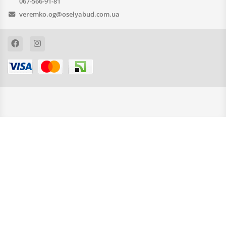
067-566-91-81
veremko.og@oselyabud.com.ua