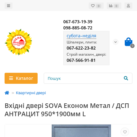
0
0
067-673-19-39
098-885-08-72
субота–неділя
Шпалери, плита:
0
067-622-23-82
Строй магазин, двері:
067-566-91-81
Каталог
Квартирні двері
Вхідні двері SOVA Економ Метал / ДСП
АНТРАЦИТ 950*1900мм L