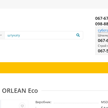
067-6
098-8
субот
Шпалер
067-
Строй 
067-
s ORLEAN Eco
Виробник:
MSD
:
Є в 