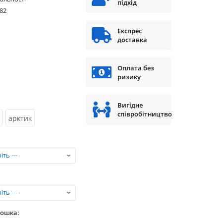
підхід
82
Експрес
доставка
Оплата без
ризику
Вигідне
співробітництво
арктик
дошка: