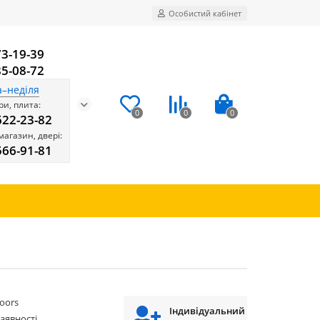
Особистий кабінет
73-19-39
85-08-72
а–неділя
и, плита:
0
0
0
622-23-82
магазин, двері:
566-91-81
oors
Індивідуальний
наявності