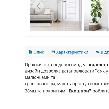
Опис
Характеристики
Від
Практичні
та
недорогі
моделі
колекції
дизайн
дозволяє встановлювати їх як 
малюнками та
гравіюванням
,
мають
просту
геометри
38
мм
та
покриттям
"
Екошпон"
роблят