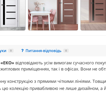
гуки
Питання-відповідь
0
0
«ЕКО»
відповідають
усім
вимогам сучасного поку
у житлових
приміщеннях, так і в офісах
.
Вони не обт
чну
конструкцію
з
прямими
чіткими
лініями
.
Товщи
ь
цю
колекцію
привабливою
не
лише
дизайном,
а 