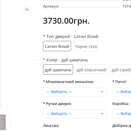
Артикул:
1514
3730.00грн.
Тип дверей
- Сатин білий
Сатин білий
Чорне скло
Колір
- дуб шампань
дуб шампань
дуб класичний
дуб сірий
* Міжкімнатний механізм:
* Петлі:
* Ручки дверні:
Коробка:
Лиштва:
Добірна 