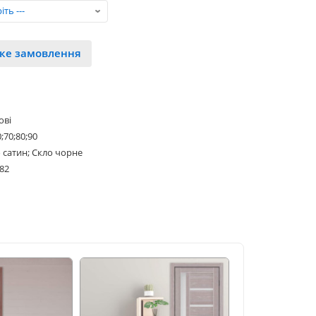
ке замовлення
ові
0;70;80;90
 сатин; Скло чорне
82