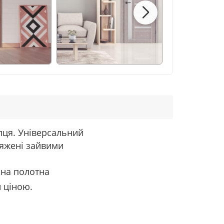
пця
.
Універсальний
яжені зайвими
на
полотна
й ціною.