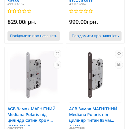
26290
85мм 59013
499073795-
499073796-
829.00грн.
999.00грн.
Повідомити про наявність
Повідомити про наявність
AGB Замок МАГНІТНИЙ
AGB Замок МАГНІТНИЙ
Mediana Polaris під
Mediana Polaris під
циліндр Сатин Хром
циліндр Титан 85мм
85мм 46605
47741
499073797-
499073798-