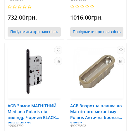
732.00грн.
1016.00грн.
Повідомити про наявність
Повідомити про наявність
AGB Замок МАГНІТНИЙ
AGB Зворотна планка до
Mediana Polaris під
Магнітного механізму
циліндр Чорний BLACK
Polaris Антична бронза
85мм 49128
39877
499073799-
499073802-