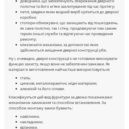
доводчики, що забезпечують збереження дверного
полотна та його м'яке захлопування під час протягу;
петлі, завдяки яким вхідний виріб кріпиться до дверної
коробки;
стопори-обмежувачі, що захищають від пошкоджень,
як саме полотно, так і стіну, продовжуючи тим самим
термін їхньої служби та відтягуючи час проведення
ремонту;
міжкімнатні механізми, за допомогою яких
здійснюється зміщення дверної конструкції убік.
Ну і, очевидно, дверні конструкції є не готовими виконувати
функцію захисту, якщо вони не забезпечені замками. Як
матеріал їх виготовлення найчастіше використовується:
сталь;
цинкові, металокерамічні, мідні матеріали;
алюміній та його сплави.
Класифікується цей вид фурнітури за двома показниками:
механізмом замикання та способом встановлення. За
способом монтажу замки бувають:
навісними,
накладними,
врізними.