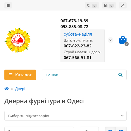
0
0
067-673-19-39
098-885-08-72
субота–неділя
Шпалери, плита:
0
067-622-23-82
Строй магазин, двері:
067-566-91-81
Каталог
Двері
Дверна фурнітура в Одесі