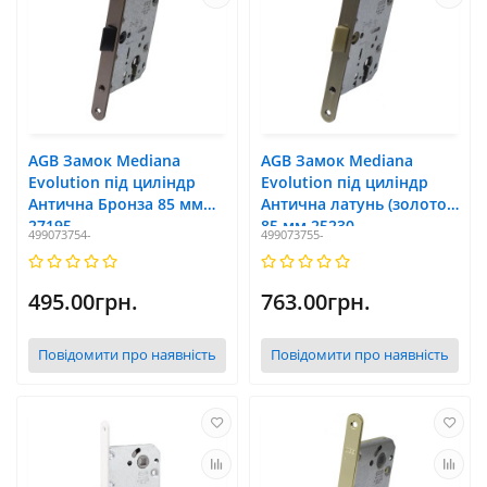
AGB Замок Mediana
AGB Замок Mediana
Evolution під циліндр
Evolution під циліндр
Антична Бронза 85 мм
Антична латунь (золото)
27195
85 мм 25230
499073754-
499073755-
495.00грн.
763.00грн.
Повідомити про наявність
Повідомити про наявність