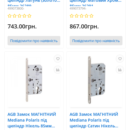
циліндр Латунь (золото)
циліндр Матовий Хром
85мм 26289
85мм 26291
499073800-
499073794-
743.00грн.
867.00грн.
Повідомити про наявність
Повідомити про наявність
AGB Замок МАГНІТНИЙ
AGB Замок МАГНІТНИЙ
Mediana Polaris під
Mediana Polaris під
циліндр Нікель 85мм
циліндр Сатин Нікель