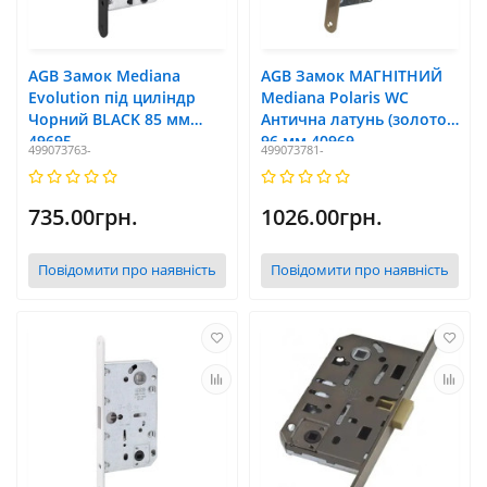
AGB Замок Mediana
AGB Замок МАГНІТНИЙ
Evolution під циліндр
Mediana Polaris WC
Чорний BLACK 85 мм
Антична латунь (золото)
49695
96 мм 40969
499073763-
499073781-
735.00грн.
1026.00грн.
Повідомити про наявність
Повідомити про наявність