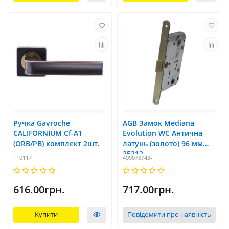
Ручка Gavroche
AGB Замок Mediana
CALIFORNIUM Cf-A1
Evolution WC Антична
(ORB/PB) комплект 2шт.
латунь (золото) 96 мм
25212
110117
499073743-
616.00грн.
717.00грн.
Купити
Повідомити про наявність