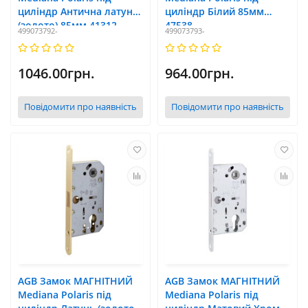
циліндр Антична латунь
циліндр Білий 85мм
(золото) 85мм 41312
47538
499073792-
499073793-
1046.00грн.
964.00грн.
Повідомити про наявність
Повідомити про наявність
AGB Замок МАГНІТНИЙ
AGB Замок МАГНІТНИЙ
Mediana Polaris під
Mediana Polaris під