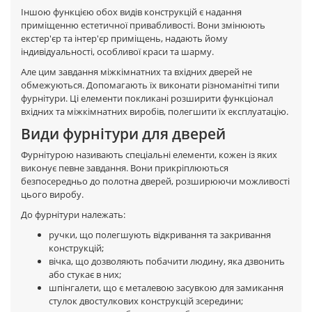
Іншою функцією обох видів конструкцій є надання
приміщенню естетичної привабливості. Вони змінюють
екстер'єр та інтер'єр приміщень, надають йому
індивідуальності, особливої краси та шарму.
Але цим завдання міжкімнатних та вхідних дверей не
обмежуються. Допомагають їх виконати різноманітні типи
фурнітури. Ці елементи покликані розширити функціонал
вхідних та міжкімнатних виробів, полегшити їх експлуатацію.
Види фурнітури для дверей
Фурнітурою називають спеціальні елементи, кожен із яких
виконує певне завдання. Вони прикріплюються
безпосередньо до полотна дверей, розширюючи можливості
цього виробу.
До фурнітури належать:
ручки, що полегшують відкривання та закривання
конструкцій;
вічка, що дозволяють побачити людину, яка дзвонить
або стукає в них;
шпінгалети, що є металевою засувкою для замикання
стулок двостулкових конструкцій зсередини;