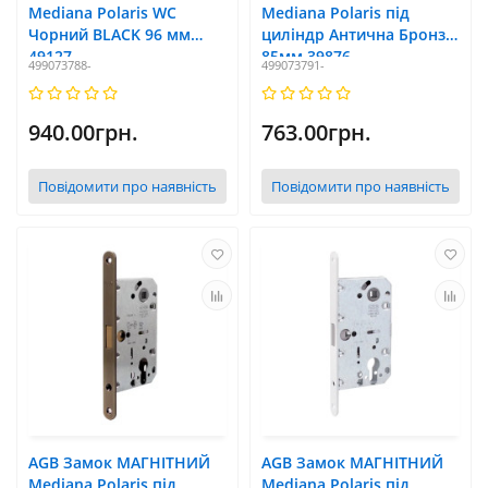
Mediana Polaris WC
Mediana Polaris під
Чорний BLACK 96 мм
циліндр Антична Бронза
49127
85мм 39876
499073788-
499073791-
940.00грн.
763.00грн.
Повідомити про наявність
Повідомити про наявність
AGB Замок МАГНІТНИЙ
AGB Замок МАГНІТНИЙ
Mediana Polaris під
Mediana Polaris під