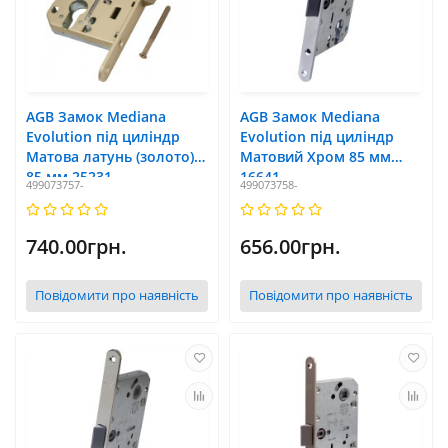
AGB Замок Mediana
AGB Замок Mediana
Evolution під циліндр
Evolution під циліндр
Матова латунь (золото)
Матовий Хром 85 мм
85 мм 25231
16641
499073757-
499073758-
740.00грн.
656.00грн.
Повідомити про наявність
Повідомити про наявність