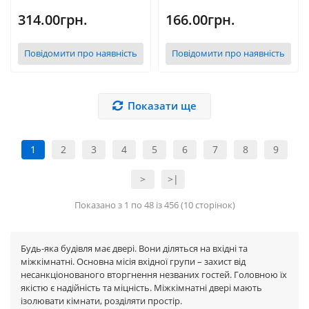
314.00грн.
166.00грн.
Повідомити про наявність
Повідомити про наявність
Показати ще
1
2
3
4
5
6
7
8
9
>
>|
Показано з 1 по 48 із 456 (10 сторінок)
Будь-яка будівля має двері. Вони діляться на вхідні та
міжкімнатні. Основна місія вхідної групи – захист від
несанкціонованого вторгнення незваних гостей. Головною їх
якістю є надійність та міцність. Міжкімнатні двері мають
ізолювати кімнати, розділяти простір.