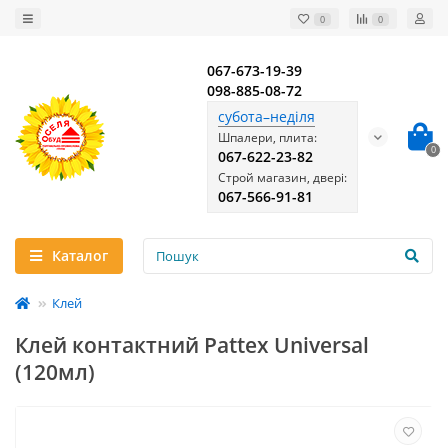
0
0
067-673-19-39
098-885-08-72
субота–неділя
Шпалери, плита:
0
067-622-23-82
Строй магазин, двері:
067-566-91-81
Каталог
Клей
Клей контактний Pattex Universal
(120мл)