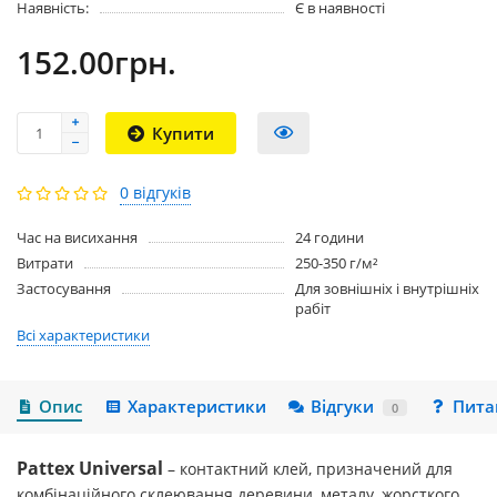
Наявність:
Є в наявності
152.00грн.
Купити
0 відгуків
Час на висихання
24 години
Витрати
250-350 г/м²
Застосування
Для зовнішніх і внутрішніх
рабіт
Всі характеристики
Опис
Характеристики
Відгуки
Пита
0
Pattex Universal
–
контактний клей, призначений для
комбінаційного склеювання деревини, металу, жорсткого