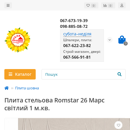
0
0
067-673-19-39
098-885-08-72
субота–неділя
Шпалери, плита:
0
067-622-23-82
Строй магазин, двері:
067-566-91-81
Каталог
Плита шовна
Плита стельова Romstar 26 Марс
світлий 1 м.кв.