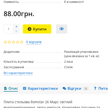
Наявність:
Є в наявності
88.00грн.
Купити
0 відгуків
Додатково
Реалізація упаковками
(ціна вказана за 1 кв. м)
Кількість в упаковці
2 кв.м
Застосування
Стеля
Всі характеристики
Опис
Характеристики
Відгуки
Пита
0
Плита стельова Romstar 26 Марс світлий
вологонепроникна, легко миється, прикриває тріщини та