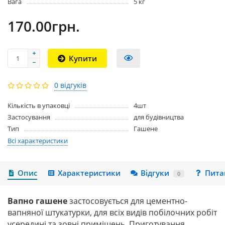
Вага
5 кг
170.00грн.
Купити
0 відгуків
Кількість в упаковці
4шт
Застосування
для будівництва
Тип
Гашене
Всі характеристики
Опис
Характеристики
Відгуки
Пита
0
Вапно гашене
застосовується для цементно-
вапняної штукатурки, для всіх видів побілочних робіт
усередині та зовні приміщень. Приготування