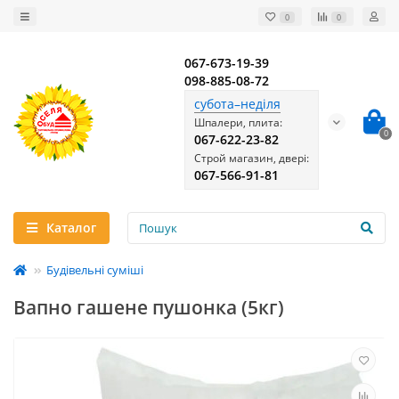
0
0
067-673-19-39
098-885-08-72
субота–неділя
Шпалери, плита:
0
067-622-23-82
Строй магазин, двері:
067-566-91-81
Каталог
Будівельні суміші
Вапно гашене пушонка (5кг)