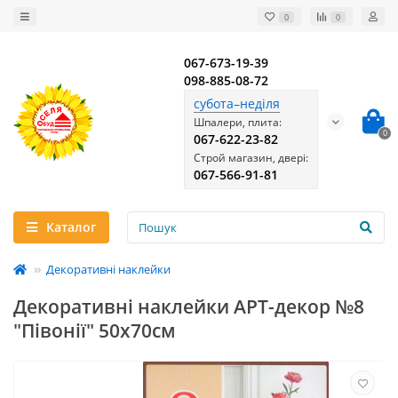
0
0
067-673-19-39
098-885-08-72
субота–неділя
Шпалери, плита:
0
067-622-23-82
Строй магазин, двері:
067-566-91-81
Каталог
Декоративні наклейки
Декоративні наклейки АРТ-декор №8
"Півонії" 50x70см