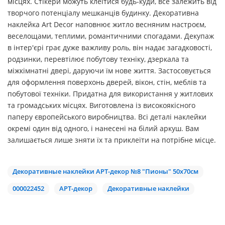
місцях. Стікери можуть клеїтися будь-куди, все залежить від
творчого потенціалу мешканців будинку. Декоративна
наклейка Art Decor наповнює житло весняним настроєм,
веселощами, теплими, романтичними спогадами. Декупаж
в інтер'єрі грає дуже важливу роль, він надає загадковості,
родзинки, перевтілює побутову техніку, дзеркала та
міжкімнатні двері, даруючи їм нове життя. Застосовується
для оформлення поверхонь дверей, вікон, стін, меблів та
побутової техніки. Придатна для використання у житлових
та громадських місцях. Виготовлена із високоякісного
паперу європейського виробництва. Всі деталі наклейки
окремі один від одного, і нанесені на білий аркуш. Вам
залишається лише зняти їх та приклеїти на потрібне місце.
Декоративные наклейки АРТ-декор №8 "Пионы" 50x70см
000022452
АРТ-декор
Декоративные наклейки