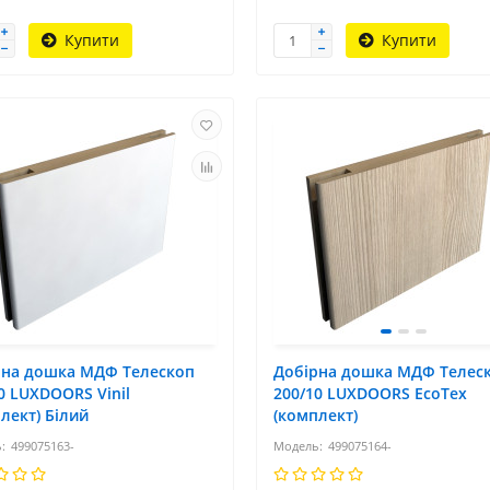
Купити
Купити
рна дошка МДФ Телескоп
Добірна дошка МДФ Телес
0 LUXDOORS Vinil
200/10 LUXDOORS ЕсоТех
лект) Білий
(комплект)
499075163-
499075164-