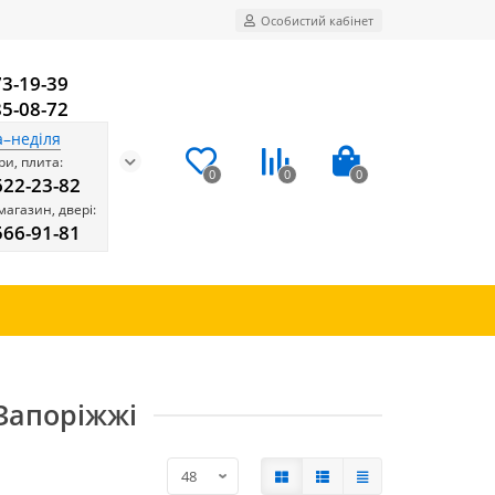
Особистий кабінет
73-19-39
85-08-72
а–неділя
и, плита:
0
0
0
622-23-82
магазин, двері:
566-91-81
 Запоріжжі