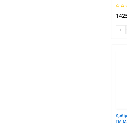
142
Добір
TM M