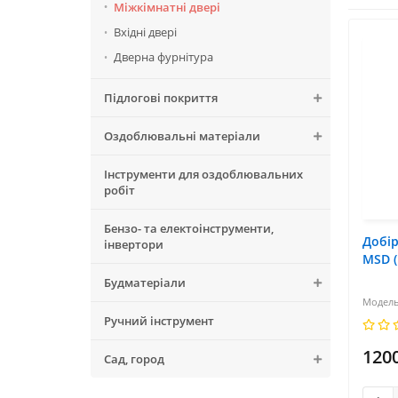
Міжкімнатні двері
Вхідні двері
Дверна фурнітура
Підлогові покриття
Оздоблювальні матеріали
Інструменти для оздоблювальних
робіт
Бензо- та електоінструменти,
Добі
інвертори
MSD (
Будматеріали
Ручний інструмент
120
Сад, город