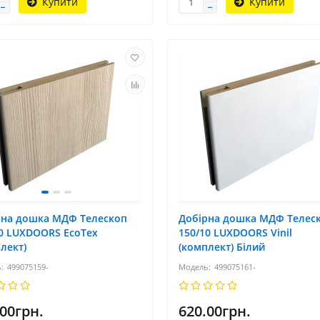
Купити
Купити
рна дошка МДФ Телескоп
Добірна дошка МДФ Телес
10 LUXDOORS ЕсоТех
150/10 LUXDOORS Vinil
лект)
(комплект) Білий
499075159-
499075161-
.00грн.
620.00грн.