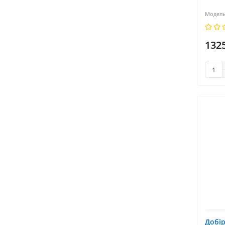
132
Добір