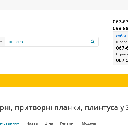
067-6
098-8
субот
Шпалер
067-
Строй 
067-
рні, притворні планки, плинтуса у
вчуванням
Назва
Ціна
Рейтинг
Модель