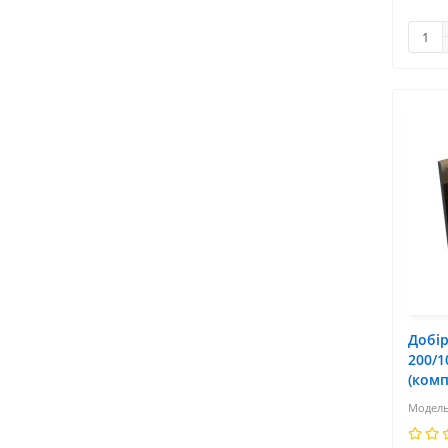
Добі
200/1
(комп