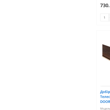
730
Добі
Телес
DOOR