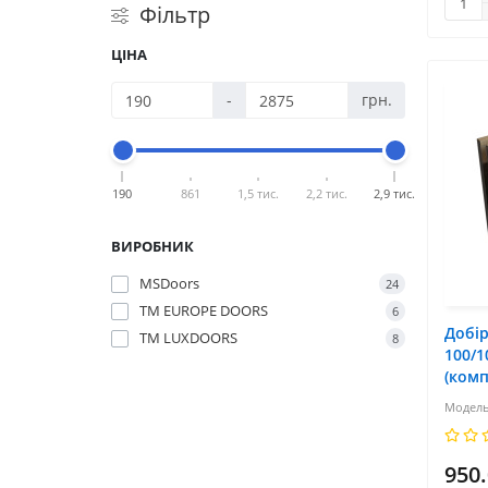
Фільтр
ЦІНА
-
грн.
190
861
1,5 тис.
2,2 тис.
2,9 тис.
ВИРОБНИК
MSDoors
24
ТМ EUROPE DOORS
6
Добі
ТМ LUXDOORS
8
100/
(комп
950