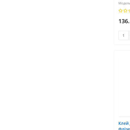
136
Клей 
Флізе