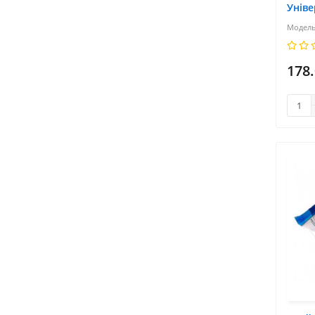
Уніве
178