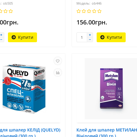
ob505
ob446
.00грн.
156.00грн.
Купити
Купити
для шпалер КЕЛІД (QUELYD)
Клей для шпалер МЕТИЛА
ліновий (300 гр.)
Вініловий (300 гр.)