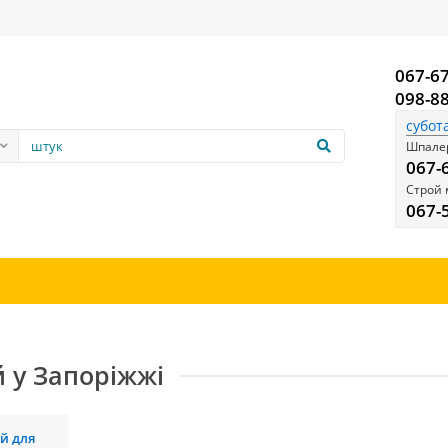
067-6
098-8
субот
Шпалер
067-
Строй 
067-
 у Запоріжжі
й для