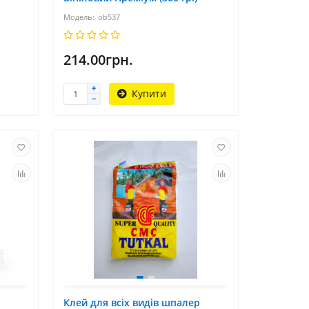
ob537
214.00грн.
Купити
Н
Клей для всіх видів шпалер