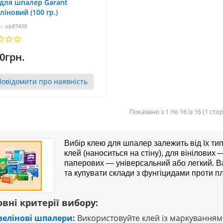
для шпалер Garant
ліновий (100 гр.)
ob87439
0грн.
Повідомити про наявність
Показано з 1 по 16 із 16 (1 сто
Вибір клею для шпалер залежить від їх тип
клей (наноситься на стіну), для вінілових 
паперових — універсальний або легкий. 
та купувати склади з фунгіцидами проти п
вні критерії вибору:
зелінові шпалери
:
Використовуйте клей із маркуванням «