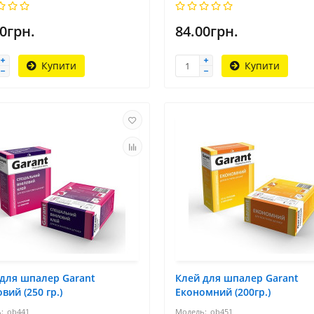
0грн.
84.00грн.
Купити
Купити
для шпалер Garant
Клей для шпалер Garant
овий (250 гр.)
Економний (200гр.)
ob441
ob451