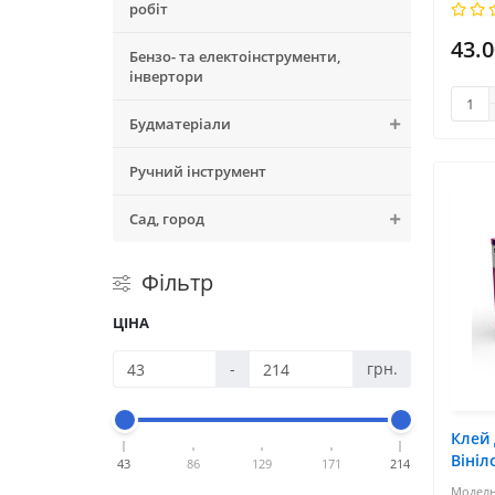
робіт
43.0
Бензо- та електоінструменти,
інвертори
Будматеріали
Ручний інструмент
Сад, город
Фільтр
ЦІНА
-
грн.
Клей 
Вініл
43
86
129
171
214