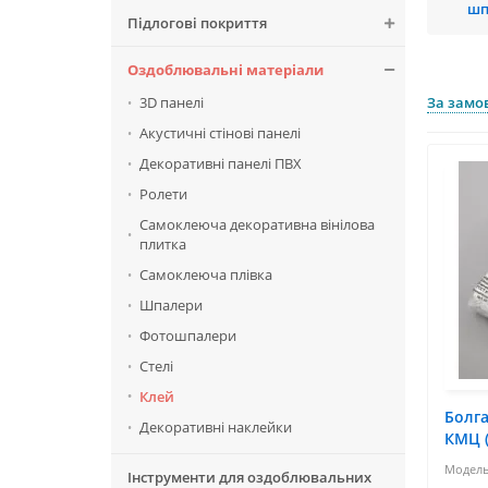
шп
Підлогові покриття
Оздоблювальні матеріали
3D панелі
За замо
Акустичні стінові панелі
Декоративні панелі ПВХ
Ролети
Самоклеюча декоративна вінілова
плитка
Самоклеюча плівка
Шпалери
Фотошпалери
Стелі
Клей
Болг
Декоративні наклейки
КМЦ (
Інструменти для оздоблювальних