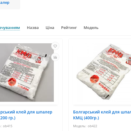
алер
вчуванням
Назва
Ціна
Рейтинг
Модель
арський клей для шпалер
Болгарський клей для шпа
200 гр.)
КМЦ (400гр.)
ob415
ob422