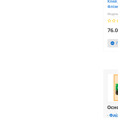
Клей 
Флізе
76.0
Осно
·
Флі