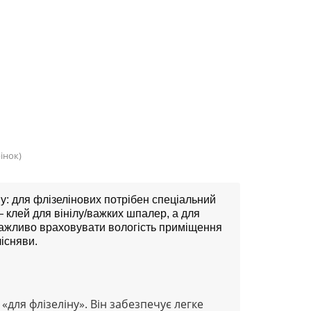
рінок)
у: для флізелінових потрібен спеціальний
— клей для вінілу/важких шпалер, а для
Важливо враховувати вологість приміщення
лісняви.
для флізеліну». Він забезпечує легке