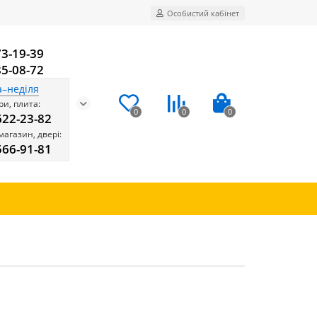
Особистий кабінет
73-19-39
85-08-72
а–неділя
и, плита:
0
0
0
622-23-82
магазин, двері:
566-91-81