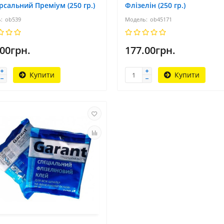
рсальний Преміум (250 гр.)
Флізелін (250 гр.)
ob539
ob45171
.00грн.
177.00грн.
Купити
Купити