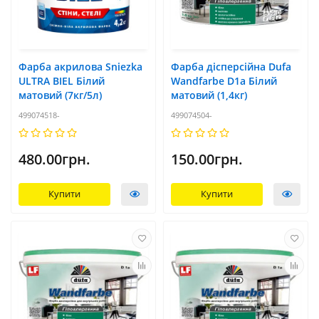
Фарба акрилова Sniezka
Фарба дісперсійна Dufa
ULTRA BIEL Білий
Wandfarbe D1a Білий
матовий (7кг/5л)
матовий (1,4кг)
499074518-
499074504-
480.00грн.
150.00грн.
Купити
Купити