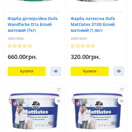
Фарба дісперсійна Dufa
Фарба латексна Dufa
Wandfarbe D1a Білий
Mattlatex D100 Білий
матовий (7кг)
матовий (1,4кг)
499074506-
499074500-
660.00грн.
320.00грн.
Купити
Купити