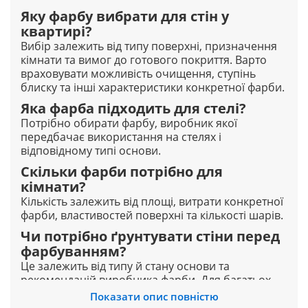
Яку фарбу вибрати для стін у
квартирі?
Вибір залежить від типу поверхні, призначення
кімнати та вимог до готового покриття. Варто
враховувати можливість очищення, ступінь
блиску та інші характеристики конкретної фарби.
Яка фарба підходить для стелі?
Потрібно обирати фарбу, виробник якої
передбачає використання на стелях і
відповідному типі основи.
Скільки фарби потрібно для
кімнати?
Кількість залежить від площі, витрати конкретної
фарби, властивостей поверхні та кількості шарів.
Чи потрібно ґрунтувати стіни перед
фарбуванням?
Це залежить від типу й стану основи та
рекомендацій виробника фарби. Для багатьох
поверхонь правильне ґрунтування є важливим
Показати опис повністю
етапом підготовки.