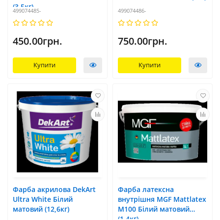
(3,5кг)
499074485-
499074486-
450.00грн.
750.00грн.
Купити
Купити
Фарба акрилова DekArt
Фарба латексна
Ultra White Білий
внутрішня MGF Mattlatex
матовий (12,6кг)
M100 Білий матовий
(1,4кг)