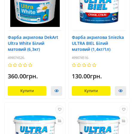
Фарба акрилова DekArt
Фарба акрилова Sniezka
Ultra White Білий
ULTRA BIEL Білий
матовий (6,3кг)
матовий (1,4кг/1л)
499074526-
499074516-
360.00грн.
130.00грн.
Купити
Купити