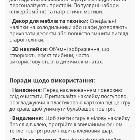
персоналізують пристрій. Популярні набори
(стікербомбінг) та патріотичні мотиви.
·
Декор для меблів та техніки
:
Спеціальні
наліпки на холодильники або шафи дозволяють
приховати дефекти або повністю змінити вигляд
старої техніки.
·
3D наклейки
:
Об'ємні зображення, що
створюють ефект глибини, часто
використовуються в дитячих кімнатах.
Поради щодо використання
:
·
Нанесення
:
Перед наклеюванням поверхню
слід очистити. Притискайте наклейку поступово,
розгладжуючи її пластиковою карткою від центру
до країв, щоб уникнути бульбашок повітря.
·
Видалення
:
Щоб зняти стару вінілову наклейку
без слідів клею, прогрійте її звичайним феном —
тепле повітря розм'якшить клейовий шар.
·
Вибір за стилем
:
Для мінімалізму обирайте