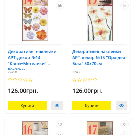
Декоративні наклейки
Декоративні наклейки
АРТ-декор №14
АРТ-декор №15 "Орхідея
"Квіти+Метелики"
Біла" 50x70см
50x70см
22458
22459
126.00грн.
126.00грн.
Купити
Купити