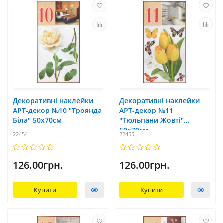
Декоративні наклейки
Декоративні наклейки
АРТ-декор №10 "Троянда
АРТ-декор №11
Біла" 50x70см
"Тюльпани Жовті"
50x70см
22454
22455
126.00грн.
126.00грн.
Купити
Купити