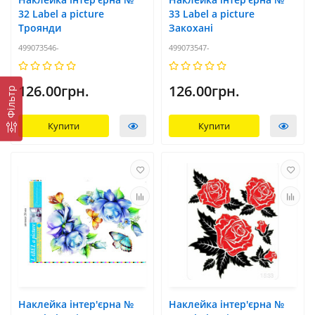
32 Label a picture
33 Label a picture
Троянди
Закохані
499073546-
499073547-
126.00грн.
126.00грн.
Фільтр
Купити
Купити
Наклейка інтер'єрна №
Наклейка інтер'єрна №