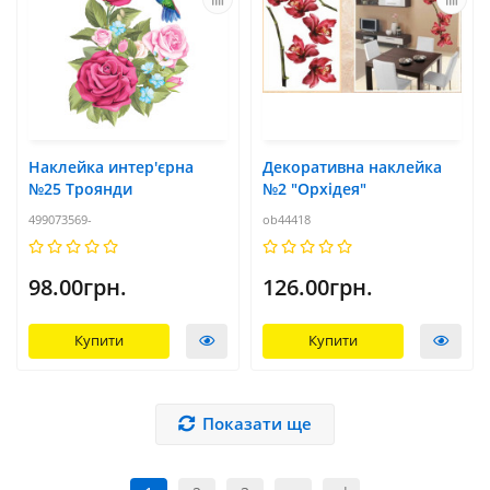
Наклейка интер'єрна
Декоративна наклейка
№25 Троянди
№2 "Орхідея"
499073569-
ob44418
98.00грн.
126.00грн.
Купити
Купити
Показати ще