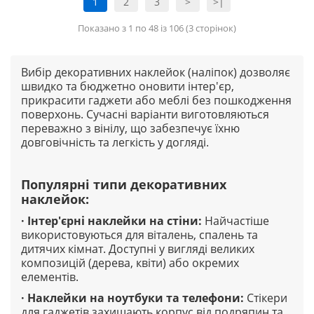
1
2
3
>
>|
Показано з 1 по 48 із 106 (3 сторінок)
Вибір декоративних наклейок (наліпок) дозволяє
швидко та бюджетно оновити інтер'єр,
прикрасити гаджети або меблі без пошкодження
поверхонь. Сучасні варіанти виготовляються
переважно з вінілу, що забезпечує їхню
довговічність та легкість у догляді.
Популярні типи декоративних
наклейок
:
·
Інтер'єрні наклейки на стіни
:
Найчастіше
використовуються для віталень, спалень та
дитячих кімнат. Доступні у вигляді великих
композицій (дерева, квіти) або окремих
елементів.
·
Наклейки на ноутбуки та телефони
:
Стікери
для гаджетів захищають корпус від подряпин та