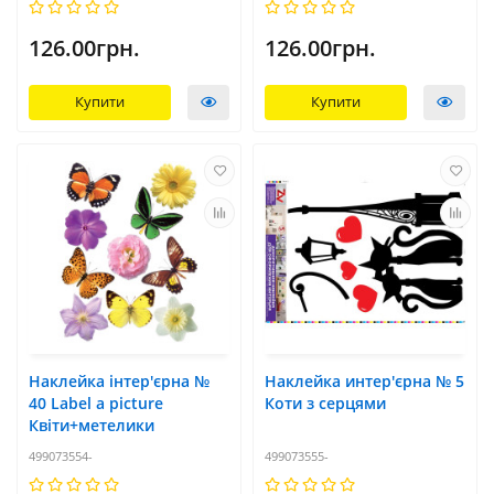
126.00грн.
126.00грн.
Купити
Купити
Наклейка інтер'єрна №
Наклейка интер'єрна № 5
40 Label a picture
Коти з серцями
Квіти+метелики
499073554-
499073555-