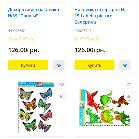
Декоративна наклейка
Наклейка інтер'єрна №
№39 "Папуги"
15 Label a picture
Балерина
499073542-
499073543-
126.00грн.
126.00грн.
Купити
Купити