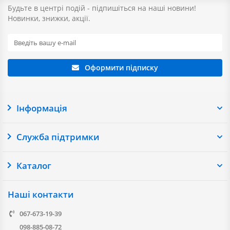
замок, циліндр, накладки, поворотник та інші
Будьте в центрі подій - підпишіться на наші новини!
комплектуючі.
Новинки, знижки, акції.
Дверні ручки в Дніпрі від ОселяБуд
Шукаєте надійного постачальника, щоб замовити дверні
Оформити підписку
ручки в Дніпрі? Ми щодня відправляємо товари по всій
країні. Обирайте наш інтернет-магазин для вигідних
покупок онлайн та замовляйте швидку доставку у
Дніпро.
Інформація
Наші клієнти також часто замовляють у:
Київ
Львів
Одеса
Харків
Запоріжжя
Нікополь
Самар
Служба підтримки
Доставляємо замовлення у всі населені пункти України
—
перейти до загального каталогу
.
Каталог
Наші контакти
067-673-19-39
098-885-08-72