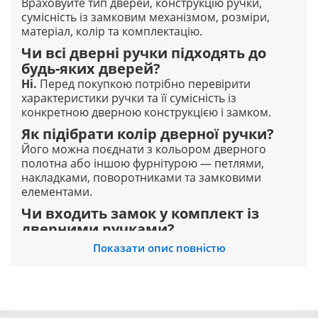
Враховуйте тип дверей, конструкцію ручки,
сумісність із замковим механізмом, розміри,
матеріал, колір та комплектацію.
Чи всі дверні ручки підходять до
будь-яких дверей?
Ні.
Перед покупкою потрібно перевірити
характеристики ручки та її сумісність із
конкретною дверною конструкцією і замком.
Як підібрати колір дверної ручки?
Його можна поєднати з кольором дверного
полотна або іншою фурнітурою — петлями,
накладками, поворотниками та замковими
елементами.
Чи входить замок у комплект із
дверними ручками?
Комплектація залежить від конкретного товару.
Показати опис повністю
Перевіряйте її в характеристиках обраної моделі.
Що ще може знадобитися разом із
дверними ручками?
Залежно від дверей можуть знадобитися петлі,