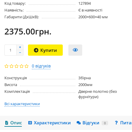
Код товару:
127894
Наявність:
Є в наявності
Габарити (ДхШхВ):
2000×600×40 мм
2375.00грн.
Купити
0 відгуків
Конструкція
Збірна
Висота
2000мм
Комплектація
Дверне полотно (без
фурнітури)
Всі характеристики
Опис
Характеристики
Відгуки
Пита
0