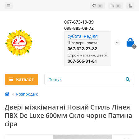
0
0
067-673-19-39
098-885-08-72
субота–неділя
Шпалери, плита:
0
067-622-23-82
Строй магазин, двері:
067-566-91-81
Каталог
Розпродаж
Двері міжкімнатні Новий Стиль Лінея
ПВХ De Luxe 600мм Скло чорне Патина
сіра