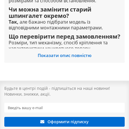
розмірами та способом встановлення.
Чи можна замінити старий
шпингалет окремо?
Так,
але бажано підібрати модель із
відповідними монтажними параметрами.
Що перевірити перед замовленням?
Розміри, тип механізму, спосіб кріплення та
характеристики конкретного товару.
Показати опис повністю
Дверні шпингалети в Україні від
ОселяБуд
Шукаєте надійного постачальника, щоб замовити дверні
шпингалети в Україні? Ми щодня відправляємо товари
Будьте в центрі подій - підпишіться на наші новини!
по всій країні. Обирайте наш інтернет-магазин для
Новинки, знижки, акції.
вигідних покупок онлайн та замовляйте швидку
доставку по Україні.
Наші клієнти також часто замовляють у:
Київ
Львів
Одеса
Дніпро
Харків
Запоріжжя
Нікополь
Самар
Оформити підписку