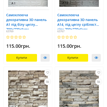
Самоклеюча
Самоклеюча
декоративна 3D панель
декоративна 3D панель
А1 під білу цеглу
А14, під цеглу сріблясто-
700x770х5мм
сіру 700x770х5мм
63769
63767
115.00грн.
115.00грн.
Купити
Купити