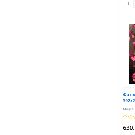
Фото
392х
630