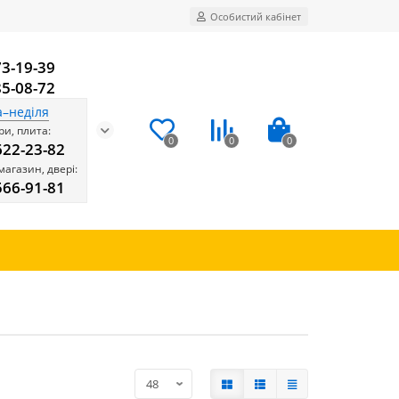
Особистий кабінет
73-19-39
85-08-72
а–неділя
и, плита:
0
0
0
622-23-82
магазин, двері:
566-91-81