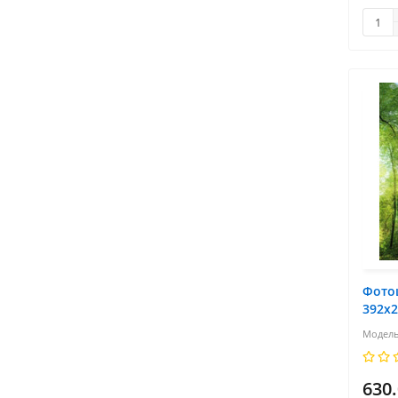
Фото
392х
630