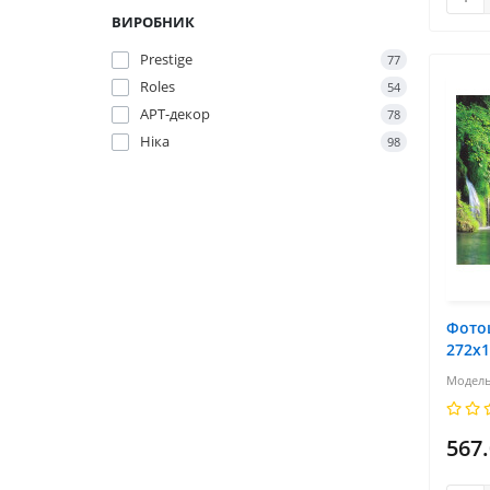
ВИРОБНИК
Prestige
77
Roles
54
АРТ-декор
78
Ніка
98
Фото
272х
567