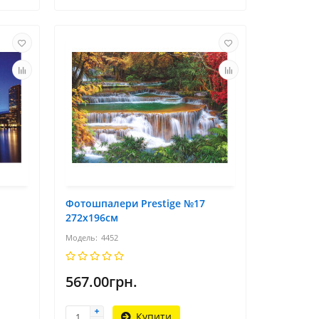
Фотошпалери Prestige №17
272х196см
4452
567.00грн.
Купити