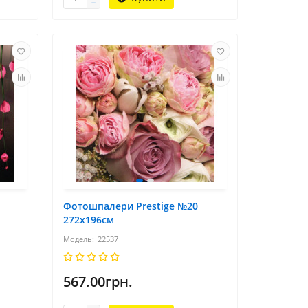
Фотошпалери Prestige №20
272х196см
22537
567.00грн.