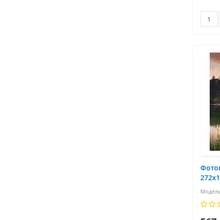
Фото
272х