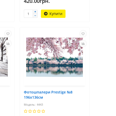
420.00грн.
Купити
Фотошпалери Prestige №8
196х136см
4443