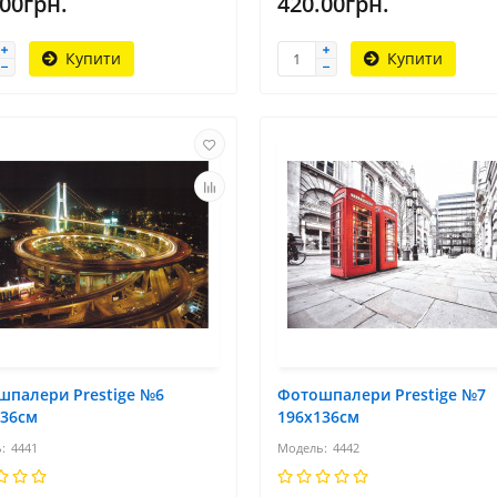
.00грн.
420.00грн.
Купити
Купити
шпалери Prestige №6
Фотошпалери Prestige №7
136см
196х136см
4441
4442