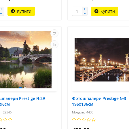
Купити
Купити
шпалери Prestige №29
Фотошпалери Prestige №3
196см
196х136см
22546
4438