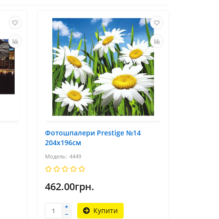
Фотошпалери Prestige №14
204х196см
4449
462.00грн.
Купити