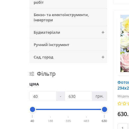
робіт
Бензо- та електоінструменти,
інвертори
Будматеріали
Ручний інструмент
Сад, город
Фільтр
Фото
ЦІНА
294х
-
грн.
630
40
188
335
483
630