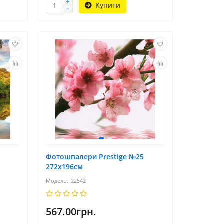
Купити
Фотошпалери Prestige №25
272х196см
22542
567.00грн.