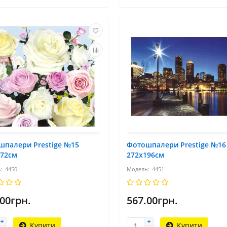
шпалери Prestige №15
Фотошпалери Prestige №16
272см
272х196см
4450
4451
.00грн.
567.00грн.
Купити
Купити