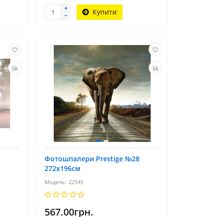
Купити
Фотошпалери Prestige №28
272х196см
22545
567.00грн.