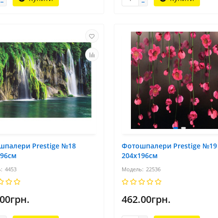
шпалери Prestige №18
Фотошпалери Prestige №19
196см
204х196см
4453
22536
.00грн.
462.00грн.