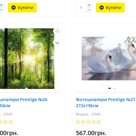
Купити
Купити
шпалери Prestige №26
Фотошпалери Prestige №27
204см
272х196см
22543
22544
.00грн.
567.00грн.