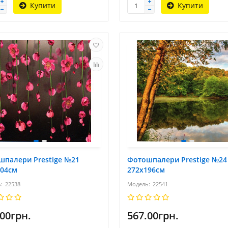
Купити
Купити
шпалери Prestige №21
Фотошпалери Prestige №24
204см
272х196см
22538
22541
.00грн.
567.00грн.