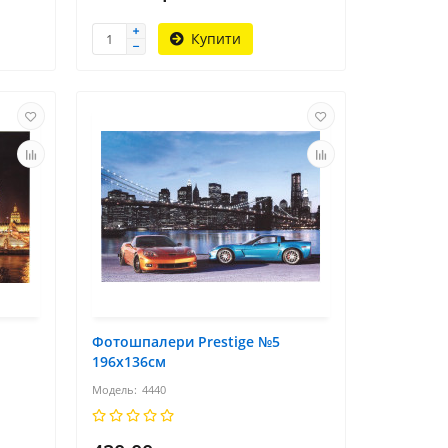
Купити
Фотошпалери Prestige №5
196х136см
4440