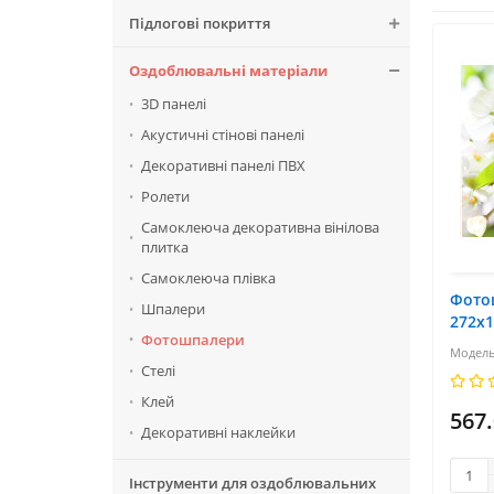
Підлогові покриття
Оздоблювальні матеріали
3D панелі
Акустичні стінові панелі
Декоративні панелі ПВХ
Ролети
Самоклеюча декоративна вінілова
плитка
Самоклеюча плівка
Фото
Шпалери
272х
Фотошпалери
Стелі
Клей
567
Декоративні наклейки
Інструменти для оздоблювальних