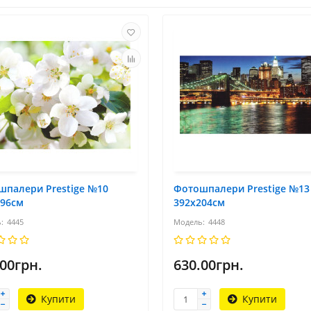
шпалери Prestige №10
Фотошпалери Prestige №13
196см
392х204см
4445
4448
.00грн.
630.00грн.
Купити
Купити