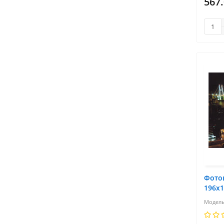
567
Фото
196х