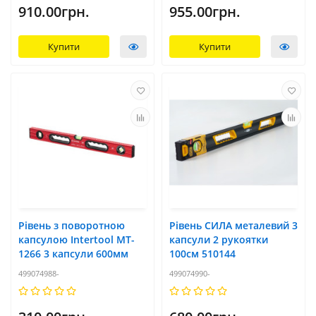
910.00грн.
955.00грн.
Купити
Купити
Рівень з поворотною
Рівень СИЛА металевий 3
капсулою Intertool MT-
капсули 2 рукоятки
1266 3 капсули 600мм
100см 510144
499074988-
499074990-