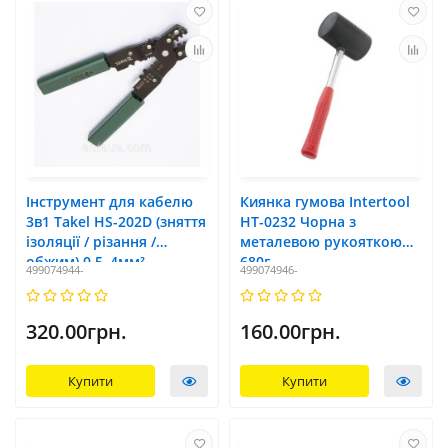
Інструмент для кабелю
Киянка гумова Intertool
3в1 Takel HS-202D (зняття
HT-0232 Чорна з
ізоляції / різання /
металевою рукояткою
обжим) 0,5–4мм²
680г
499074944-
499074946-
320.00грн.
160.00грн.
Купити
Купити