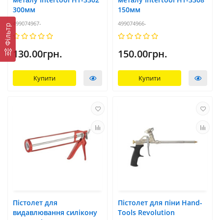
300мм
150мм
499074967-
499074966-
Фільтр
130.00грн.
150.00грн.
Купити
Купити
Пістолет для
Пістолет для піни Hand-
видавлювання силікону
Tools Revolution