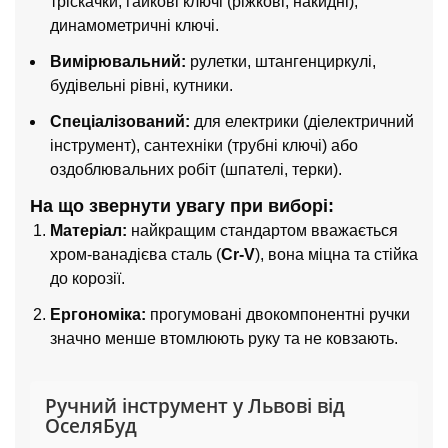
тріскачки, гайкові ключі (ріжкові, накидні),
динамометричні ключі.
Вимірювальний:
рулетки, штангенциркулі,
будівельні рівні, кутники.
Спеціалізований:
для електрики (діелектричний
інструмент), сантехніки (трубні ключі) або
оздоблювальних робіт (шпателі, терки).
На що звернути увагу при виборі:
Матеріал:
найкращим стандартом вважається
хром-ванадієва сталь (
Cr-V
), вона міцна та стійка
до корозії.
Ергономіка:
прогумовані двокомпонентні ручки
значно менше втомлюють руку та не ковзають.
Ручний інструмент у Львові від
ОселяБуд