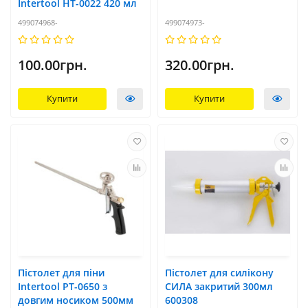
Intertool HT-0022 420 мл
499074968-
499074973-
100.00грн.
320.00грн.
Купити
Купити
Пістолет для піни
Пістолет для силікону
Intertool PT-0650 з
СИЛА закритий 300мл
довгим носиком 500мм
600308