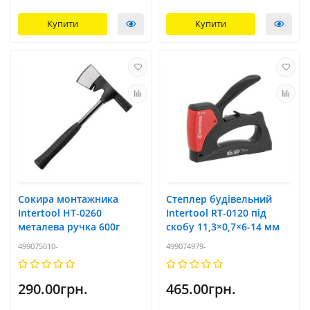
Купити
Купити
Сокира монтажника
Степлер будівельний
Intertool HT-0260
Intertool RT-0120 під
металева ручка 600г
скобу 11,3×0,7×6-14 мм
499075010-
499074979-
290.00грн.
465.00грн.