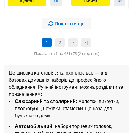
Купити
Купити
Показати ще
1
2
>
>|
Показано з 1 по 48 із 78 (2 сторінок)
Це широка категорія, яка охоплює все — від
базових домашніх наборів до професійного
обладнання. Ручний інструмент можна розділити за
призначенням:
Слюсарний та столярний:
молотки, викрутки,
плоскогубці, ножівки, стамески. Це база для
будь-якого дому.
Автомобільний:
набори торцевих головок,