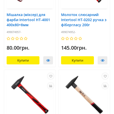
Мішалка (міксер) для
Молоток слюсарний
фарби Intertool HT-4001
Intertool HT-0202 ручка з
400х80×8мм
фібергласу 200г
499074957-
499074952-
80.00грн.
145.00грн.
Купити
Купити