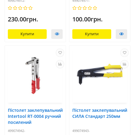
499074972-
499074971-
230.00грн.
100.00грн.
Купити
Купити
Пістолет заклепувальний
Пістолет заклепувальний
Intertool RT-0004 ручний
СИЛА Стандарт 250мм
посилений
499074942-
499074943-