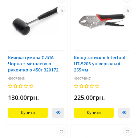
Киянка гумова СИЛА
Кліщі затискні Intertool
Чорна з металевою
UT-5203 універсальні
рукояткою 450г 320172
255мм
499074945-
499074947-
130.00грн.
225.00грн.
Купити
Купити