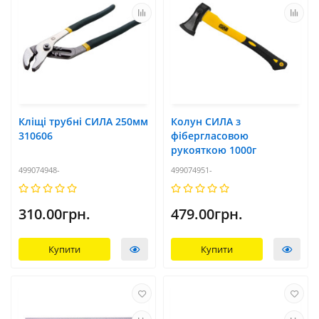
Кліщі трубні СИЛА 250мм
Колун СИЛА з
310606
фібергласовою
рукояткою 1000г
499074948-
499074951-
310.00грн.
479.00грн.
Купити
Купити