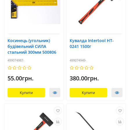
Косинець (угольник)
Кувалда Intertool HT-
будівельний СИЛА
0241 1500г
стальний 300мм 500806
499074987-
499074949-
55.00грн.
380.00грн.
Купити
Купити