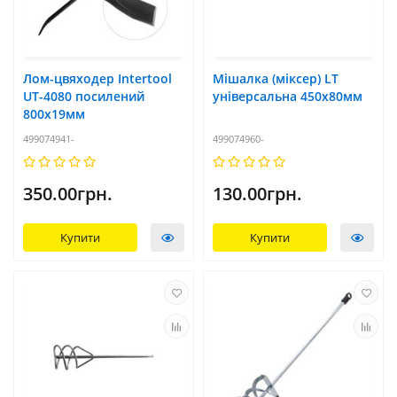
Лом-цвяходер Intertool
Мішалка (міксер) LT
UT-4080 посилений
універсальна 450х80мм
800х19мм
499074941-
499074960-
350.00грн.
130.00грн.
Купити
Купити