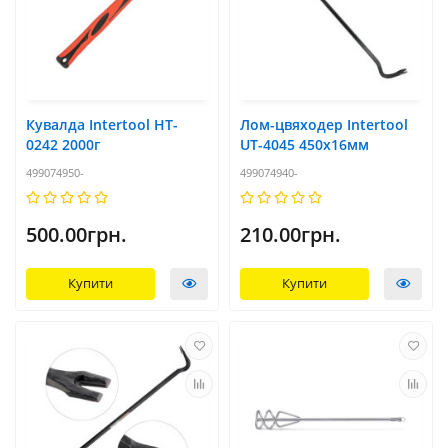
Кувалда Intertool HT-
Лом-цвяходер Intertool
0242 2000г
UT-4045 450х16мм
499074950-
499074940-
500.00грн.
210.00грн.
Купити
Купити