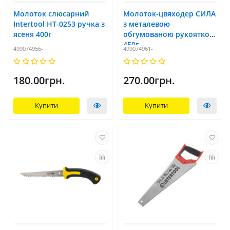
Молоток слюсарний
Молоток-цвяходер СИЛА
Intertool HT-0253 ручка з
з металевою
ясеня 400г
обгумованою рукояткою
450г
499074956-
499074961-
180.00грн.
270.00грн.
Купити
Купити