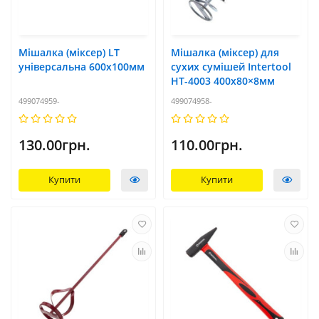
Мішалка (міксер) LT
Мішалка (міксер) для
універсальна 600х100мм
сухих сумішей Intertool
HT-4003 400х80×8мм
499074959-
499074958-
130.00грн.
110.00грн.
Купити
Купити