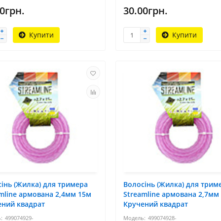
0грн.
30.00грн.
Купити
Купити
інь (Жилка) для тримера
Волосінь (Жилка) для трим
mline армована 2,4мм 15м
Streamline армована 2,7мм
ений квадрат
Кручений квадрат
499074929-
499074928-