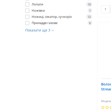
Лопати
10
Ножівки
1
Ножиці, секатор, сучкоріз
12
Приладдя газове
6
Показати ще 3
Волос
Strea