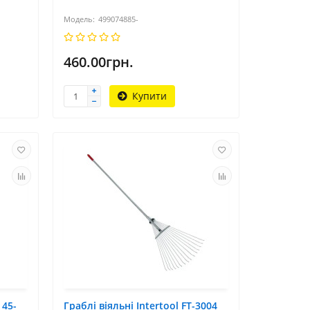
499074885-
460.00грн.
Купити
 45-
Граблі віяльні Intertool FT-3004