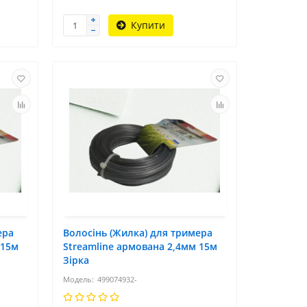
Купити
ера
Волосінь (Жилка) для тримера
 15м
Streamline армована 2,4мм 15м
Зірка
499074932-