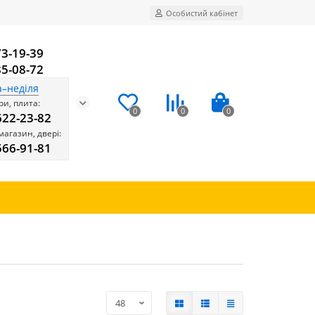
Особистий кабінет
73-19-39
85-08-72
а–неділя
и, плита:
0
0
0
622-23-82
магазин, двері:
566-91-81