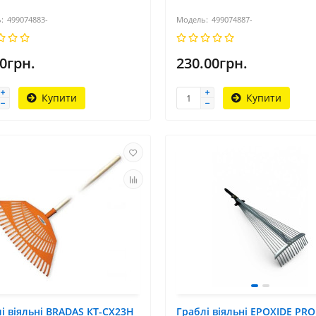
499074883-
499074887-
0грн.
230.00грн.
Купити
Купити
і віяльні BRADAS КТ-CX23Н
Граблі віяльні EPOXIDE PRO