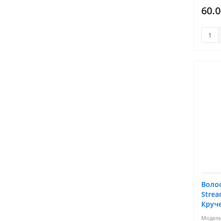
60.0
Волос
Strea
Круч