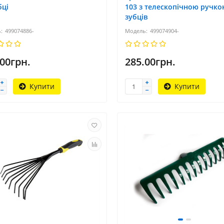
бці
103 з телескопічною ручко
зубців
499074886-
499074904-
.00грн.
285.00грн.
Купити
Купити