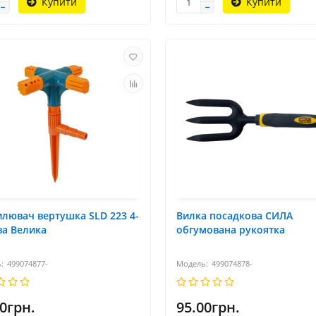
Купити
Купити
лювач вертушка SLD 223 4-
Вилка посадкова СИЛА
ва Велика
обгумована рукоятка
499074877-
499074878-
0грн.
95.00грн.