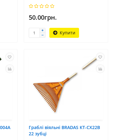
50.00грн.
Купити
W004A
Граблі віяльні BRADAS КТ-CX22B
22 зубці