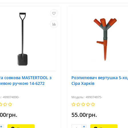
та совкова MASTERTOOL з
Розпилювач вертушка 5-хо
левою ручкою 14-6272
Сіра Харків
499074890-
499074875-
.00грн.
55.00грн.