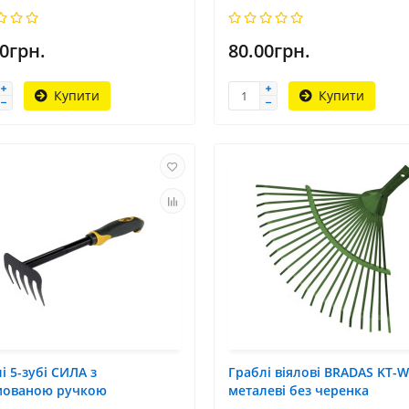
0грн.
80.00грн.
Купити
Купити
і 5-зубі СИЛА з
Граблі віялові BRADAS KT-
мованою ручкою
металеві без черенка