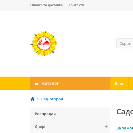
Оплата та доставка
Контакти
Скрізь
Каталог
Блог
Сад, огород
Сад
Розпродаж
Двері
За замо