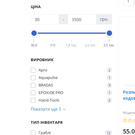
ЦІНА
-
грн.
30,0
898
1,8 тис.
2,6 тис.
3,5 тис.
ВИРОБНИК
Apro
2
Aquapulse
1
BRADAS
3
Розпи
EPOXIDE PRO
1
ходо
Hand-Tools
2
Показати ще 5
ТИП ІНВЕНТАРЯ
55.0
Граблі
12