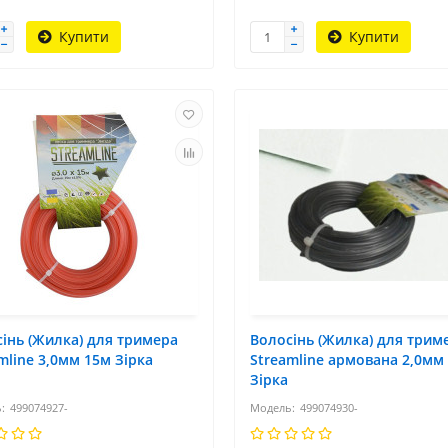
Купити
Купити
інь (Жилка) для тримера
Волосінь (Жилка) для трим
mline 3,0мм 15м Зірка
Streamline армована 2,0мм
Зірка
499074927-
499074930-