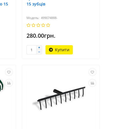
ю 15
15 зубців
499074888-
280.00грн.
Купити