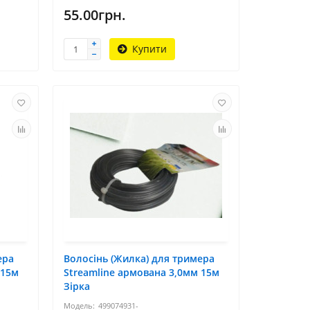
55.00грн.
Купити
ера
Волосінь (Жилка) для тримера
 15м
Streamline армована 3,0мм 15м
Зірка
499074931-