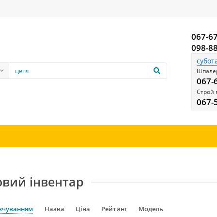
067-6
098-8
субот
Шпалер
067-
Строй 
067-
овий інвентар
вчуванням
Назва
Ціна
Рейтинг
Модель