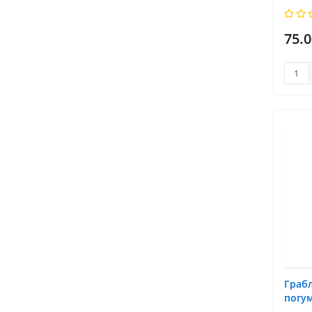
75.0
Грабл
погу