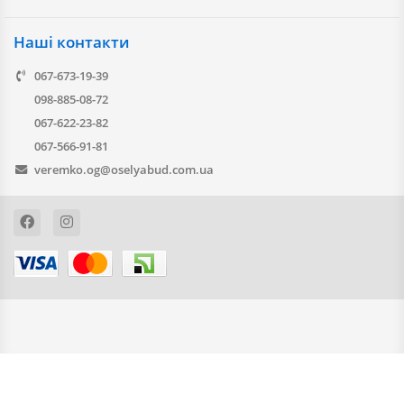
Наші контакти
067-673-19-39
098-885-08-72
067-622-23-82
067-566-91-81
veremko.og@oselyabud.com.ua