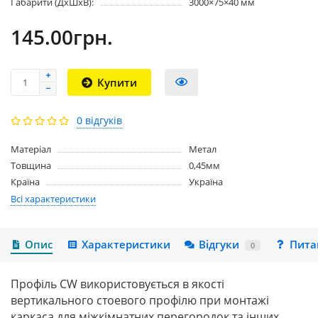
Габарити (ДхШхВ):
3000×75×40 мм
145.00грн.
Купити
0 відгуків
Матеріал
Метал
Товщина
0,45мм
Країна
Україна
Всі характеристики
Опис
Характеристики
Відгуки
Пита
0
Профіль CW використовується в якості
вертикального стоевого профілю при монтажі
каркаса для міжкімнатних перегородок та інших