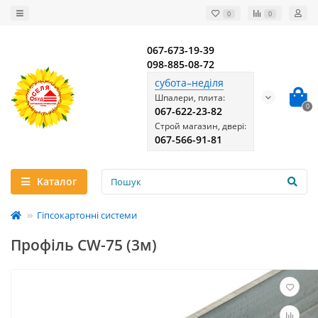
0
0
067-673-19-39
098-885-08-72
субота–неділя
Шпалери, плита:
0
067-622-23-82
Строй магазин, двері:
067-566-91-81
Каталог
Гіпсокартонні системи
Профіль CW-75 (3м)