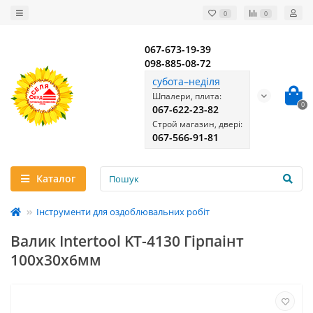
0
0
067-673-19-39
098-885-08-72
субота–неділя
Шпалери, плита:
0
067-622-23-82
Строй магазин, двері:
067-566-91-81
Каталог
Інструменти для оздоблювальних робіт
Валик Intertool KT-4130 Гірпаінт
100х30х6мм