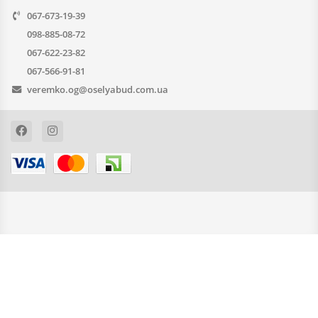
067-673-19-39
098-885-08-72
067-622-23-82
067-566-91-81
veremko.og@oselyabud.com.ua