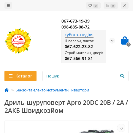
0
0
067-673-19-39
098-885-08-72
субота–неділя
Шпалери, плита:
0
067-622-23-82
Строй магазин, двері:
067-566-91-81
Каталог
Бензо- та електоінструменти, інвертори
Дриль-шуруповерт Apro 20DC 20В / 2А /
2АКБ Швидкозйом