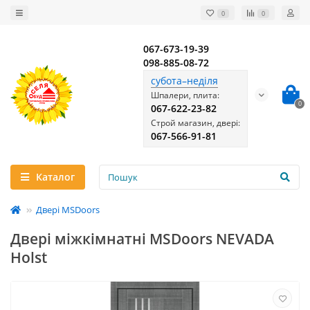
0
0
067-673-19-39
098-885-08-72
субота–неділя
Шпалери, плита:
0
067-622-23-82
Строй магазин, двері:
067-566-91-81
Каталог
Двері MSDoors
Двері міжкімнатні MSDoors NEVADA
Holst