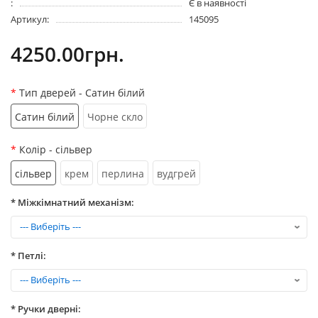
:
Є в наявності
Артикул:
145095
4250.00грн.
Тип дверей
- Сатин білий
Сатин білий
Чорне скло
Колір
- сільвер
сільвер
крем
перлина
вудгрей
* Міжкімнатний механізм:
* Петлі:
* Ручки дверні: