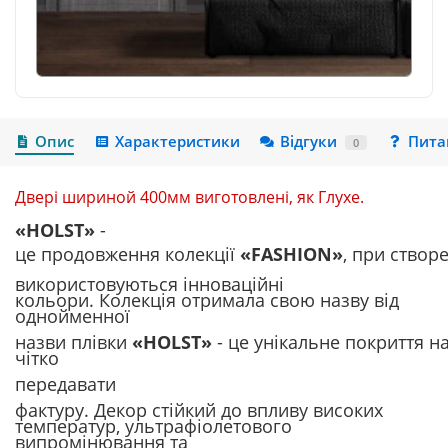
Опис
Характеристики
Відгуки
Пита
0
Двері шириной 400мм виготовлені, як Глухе.
«HOLST»
-
це
продовження
колекції
«FASHION»
,
при
створе
використовуються інноваційні
кольори
.
Колекція отримала свою назву від
однойменної
назви
плівки
«HOLST»
-
це
унікальне
покриття
н
чітко
передавати
фактуру
.
Декор стійкий до впливу високих
температур, ультрафіолетового
випромінювання та