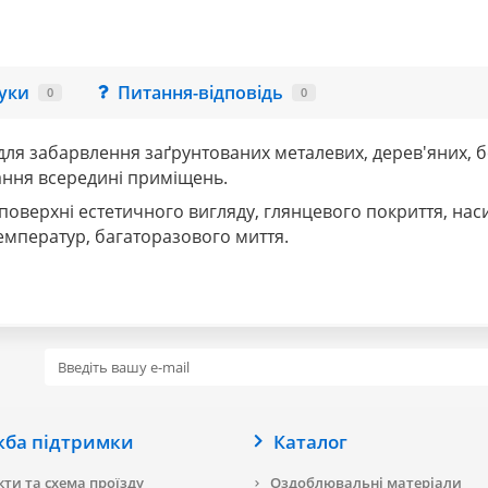
гуки
Питання-відповідь
0
0
ля забарвлення заґрунтованих металевих, дерев'яних, б
ання всередині приміщень.
оверхні естетичного вигляду, глянцевого покриття, нас
температур, багаторазового миття.
жба підтримки
Каталог
ти та схема проїзду
Оздоблювальні матеріали