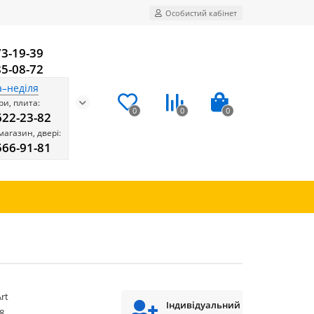
Особистий кабінет
73-19-39
85-08-72
а–неділя
и, плита:
0
0
0
622-23-82
магазин, двері:
566-91-81
rt
Індивідуальний
8