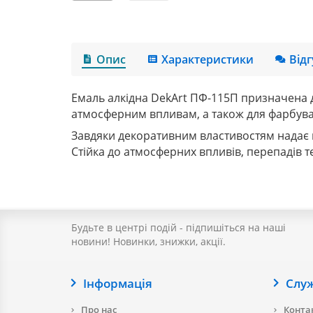
Опис
Характеристики
Від
Емаль алкідна DekArt ПФ-115П
призначена д
атмосферним впливам, а також для фарбув
Завдяки декоративним властивостям надає п
Стійка до атмосферних впливів, перепадів 
Будьте в центрі подій - підпишіться на наші
новини! Новинки, знижки, акції.
Інформація
Слу
Про нас
Контак