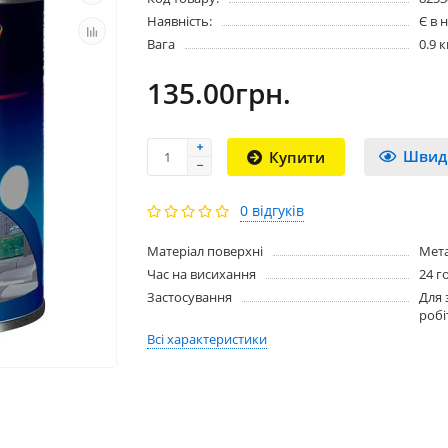
Наявність:
Є в 
Вага
0.9 к
135.00грн.
Швид
Купити
0 відгуків
Матеріал поверхні
Мета
Час на висихання
24 г
Застосування
Для 
робі
Всі характеристики