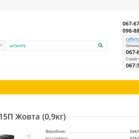
067-6
098-8
субот
Шпалер
067-
Строй 
067-
5П Жовта (0,9кг)
Виробник:
DekA
Код товару:
8253