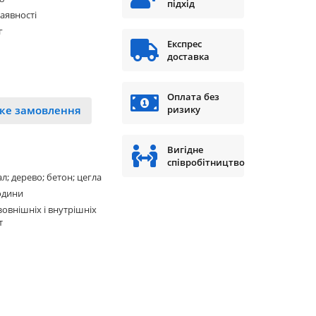
підхід
наявності
г
Експрес
доставка
Оплата без
ке замовлення
ризику
Вигідне
співробітництво
л; дерево; бетон; цегла
одини
зовнішніх і внутрішніх
т