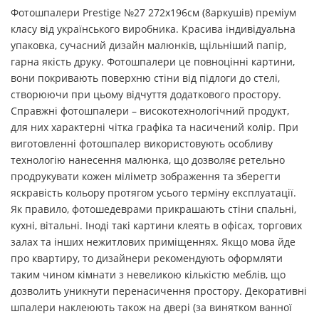
Фотошпалери Prestige №27 272х196см (8аркушів) преміум
класу від українського виробника. Красива індивідуальна
упаковка, сучасний дизайн малюнків, щільніший папір,
гарна якість друку. Фотошпалери це повноцінні картини,
вони покривають поверхню стіни від підлоги до стелі,
створюючи при цьому відчуття додаткового простору.
Справжні фотошпалери – високотехнологічний продукт,
для них характерні чітка графіка та насичений колір. При
виготовленні фотошпалер використовують особливу
технологію нанесення малюнка, що дозволяє ретельно
продрукувати кожен міліметр зображення та зберегти
яскравість кольору протягом усього терміну експлуатації.
Як правило, фотошедеврами прикрашають стіни спальні,
кухні, вітальні. Іноді такі картини клеять в офісах, торгових
залах та інших нежитлових приміщеннях. Якщо мова йде
про квартиру, то дизайнери рекомендують оформляти
таким чином кімнати з невеликою кількістю меблів, що
дозволить уникнути перенасичення простору. Декоративні
шпалери наклеюють також на двері (за винятком ванної