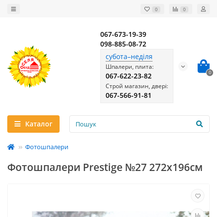
0
0
067-673-19-39
098-885-08-72
субота–неділя
Шпалери, плита:
0
067-622-23-82
Строй магазин, двері:
067-566-91-81
Каталог
Фотошпалери
Фотошпалери Prestige №27 272х196см