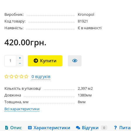
Виробник:
Kronopol
Код товару:
81921
Наявність:
Є в наявності
420.00грн.
Купити
0 відгуків
Кількість в упаковці
2,397 м2
Довжина
1380мм
Товщина, мм
8мм
Всі характеристики
Опис
Характеристики
Відгуки
Пита
0