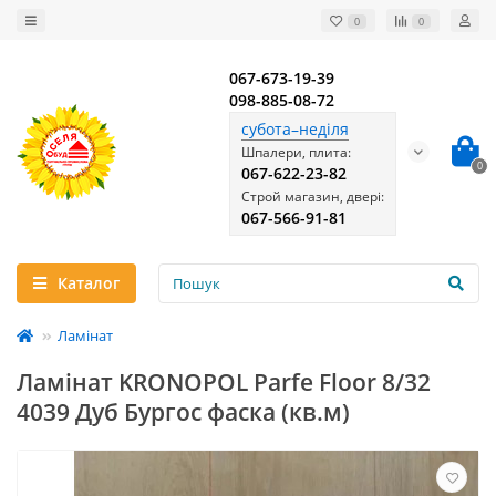
0
0
067-673-19-39
098-885-08-72
субота–неділя
Шпалери, плита:
0
067-622-23-82
Строй магазин, двері:
067-566-91-81
Каталог
Ламінат
Ламінат KRONOPOL Parfe Floor 8/32
4039 Дуб Бургос фаска (кв.м)