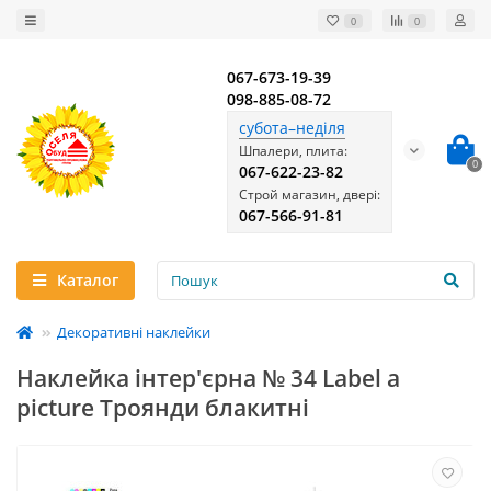
0
0
067-673-19-39
098-885-08-72
субота–неділя
Шпалери, плита:
0
067-622-23-82
Строй магазин, двері:
067-566-91-81
Каталог
Декоративні наклейки
Наклейка інтер'єрна № 34 Label a
picture Троянди блакитні