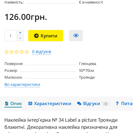
Наявність:
Є в наявності
126.00грн.
Купити
0 відгуків
Поверхня
Глянцева
Розмір
50*70см
Малюнок
Троянди
Всі характеристики
Опис
Характеристики
Відгуки
Пита
0
Наклейка інтер'єрна № 34 Label a picture Троянди
блакитні
. Декоративна наклейка призначена для