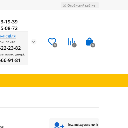
Особистий кабінет
73-19-39
85-08-72
а–неділя
и, плита:
0
0
0
622-23-82
магазин, двері:
566-91-81
Індивідуальний
98