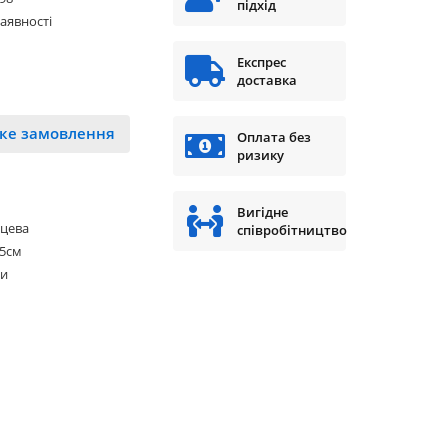
підхід
наявності
Експрес
доставка
ке замовлення
Оплата без
ризику
Вигідне
нцева
співробітництво
65см
ки