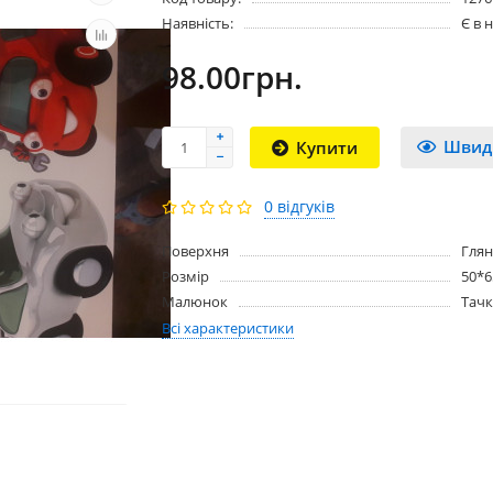
Наявність:
Є в 
98.00грн.
Швид
Купити
0 відгуків
Поверхня
Гля
Розмір
50*
Малюнок
Тач
Всі характеристики