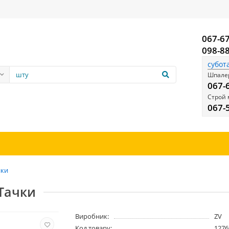
067-6
098-8
субот
Шпалер
067-
Строй 
067-
йки
Тачки
Виробник:
ZV
Код товару:
1276