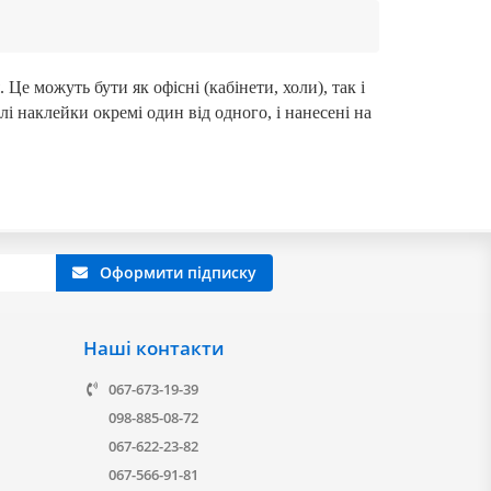
е можуть бути як офісні (кабінети, холи), так і
алі наклейки окремі один від одного, і нанесені на
Оформити підписку
Наші контакти
067-673-19-39
098-885-08-72
067-622-23-82
067-566-91-81