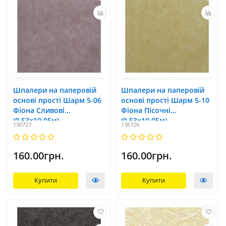
Шпалери на паперовій
Шпалери на паперовій
основі прості Шарм 5-06
основі прості Шарм 5-10
Фіона Сливові
Фіона Пісочні
(0,53х10,05м)
(0,53х10,05м)
136727
136726
160.00грн.
160.00грн.
Купити
Купити