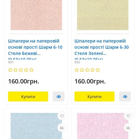
Шпалери на паперовій
Шпалери на паперовій
основі прості Шарм 6-10
основі прості Шарм 6-30
Стеля Бежеві
Стеля Зелені
(0,53х10,05м)
(0,53х10,05м)
691
692
160.00грн.
160.00грн.
Купити
Купити