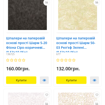
Шпалери на паперовій
Шпалери на паперовій
основі прості Шарм 5-20
основі прості Шарм 50-
Фіона Сіро-коричневі
03 Рел'єф Зелені
(0,53х10,05м)
(0,53х10,05м)
136725
677
160.00грн.
132.00грн.
Купити
Купити