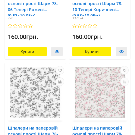
основі прості Шарм 78-
основі прості Шарм 78-
06 Тенері Рожеві
10 Тенері Коричневі
(0,53х10,05м)
(0,53х10,05м)
728
137124
160.00грн.
160.00грн.
Купити
Купити
Шпалери на паперовій
Шпалери на паперовій
основі прості Шарм 78-
основі прості Шарм 78-