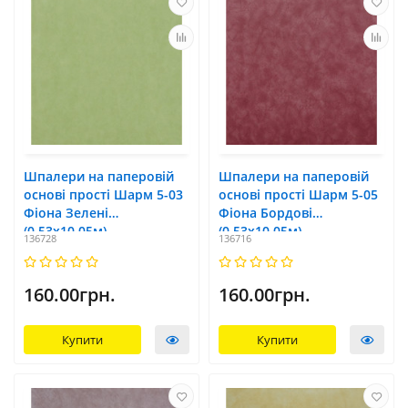
Шпалери на паперовій
Шпалери на паперовій
основі прості Шарм 5-03
основі прості Шарм 5-05
Фіона Зелені
Фіона Бордові
(0,53х10,05м)
(0,53х10,05м)
136728
136716
160.00грн.
160.00грн.
Купити
Купити