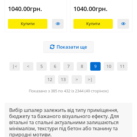
1040.00грн.
1040.00грн.
Купити
Купити
Показати ще
|<
<
5
6
7
8
9
10
11
12
13
>
>|
Показано з 385 по 432 із 2344 (49 сторінок)
Вибір шпалер залежить від типу приміщення,
бюджету та бажаного візуального ефекту. Для
вітальні та спальні актуальними залишаються
мінімалізм, текстури під бетон або тканину та
природні мотиви.