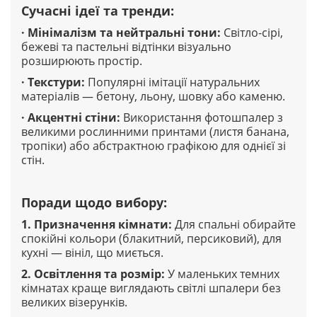
Сучасні ідеї та тренди
:
·
Мінімалізм та нейтральні тони
:
Світло-сірі,
бежеві та пастельні відтінки візуально
розширюють простір.
·
Текстури
:
Популярні імітації натуральних
матеріалів — бетону, льону, шовку або каменю.
·
Акцентні стіни
:
Використання фотошпалер з
великими рослинними принтами (листя банана,
тропіки) або абстрактною графікою для однієї зі
стін.
Поради щодо вибору
:
1.
Призначення кімнати
:
Для спальні обирайте
спокійні кольори (блакитний, персиковий), для
кухні — вініл, що миється.
2.
Освітлення та розмір
:
У маленьких темних
кімнатах краще виглядають світлі шпалери без
великих візерунків.