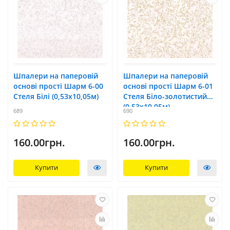
Шпалери на паперовій
Шпалери на паперовій
основі прості Шарм 6-00
основі прості Шарм 6-01
Стеля Білі (0,53х10,05м)
Стеля Біло-золотистий
(0,53х10,05м)
689
690
160.00грн.
160.00грн.
Купити
Купити