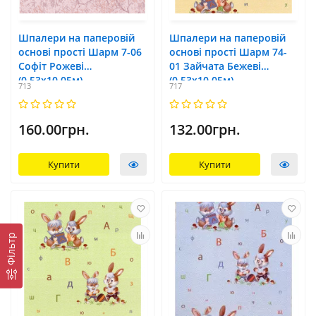
Шпалери на паперовій
Шпалери на паперовій
основі прості Шарм 7-06
основі прості Шарм 74-
Софіт Рожеві
01 Зайчата Бежевi
(0,53х10,05м)
(0,53х10,05м)
713
717
160.00грн.
132.00грн.
Купити
Купити
Фільтр