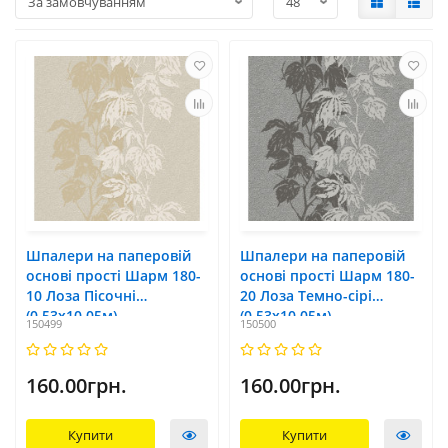
Шпалери на паперовій
Шпалери на паперовій
основі прості Шарм 180-
основі прості Шарм 180-
10 Лоза Пісочні
20 Лоза Темно-сірі
(0,53х10,05м)
(0,53х10,05м)
150499
150500
160.00грн.
160.00грн.
Купити
Купити