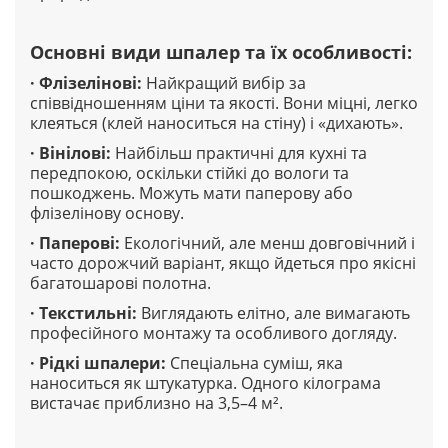
Основні види шпалер та їх особливості
:
·
Флізелінові
:
Найкращий вибір за
співвідношенням ціни та якості. Вони міцні, легко
клеяться (клей наноситься на стіну) і «дихають».
·
Вінілові
:
Найбільш практичні для кухні та
передпокою, оскільки стійкі до вологи та
пошкоджень. Можуть мати паперову або
флізелінову основу.
·
Паперові
:
Екологічний, але менш довговічний і
часто дорожчий варіант, якщо йдеться про якісні
багатошарові полотна.
·
Текстильні
:
Виглядають елітно, але вимагають
професійного монтажу та особливого догляду.
·
Рідкі шпалери
:
Спеціальна суміш, яка
наноситься як штукатурка. Одного кілограма
вистачає приблизно на 3,5–4 м².