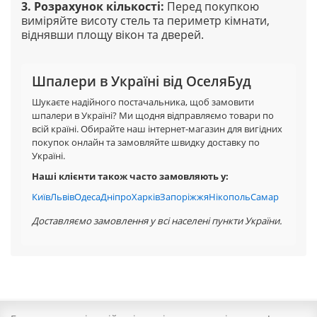
3. Розрахунок кількості
:
Перед покупкою
виміряйте висоту стель та периметр кімнати,
віднявши площу вікон та дверей.
Шпалери в Україні від ОселяБуд
Шукаєте надійного постачальника, щоб замовити
шпалери в Україні? Ми щодня відправляємо товари по
всій країні. Обирайте наш інтернет-магазин для вигідних
покупок онлайн та замовляйте швидку доставку по
Україні.
Наші клієнти також часто замовляють у:
Київ
Львів
Одеса
Дніпро
Харків
Запоріжжя
Нікополь
Самар
Доставляємо замовлення у всі населені пункти України.