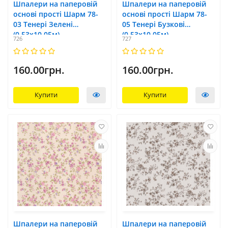
Шпалери на паперовій
Шпалери на паперовій
основі прості Шарм 78-
основі прості Шарм 78-
03 Тенері Зелені
05 Тенері Бузкові
(0,53х10,05м)
(0,53х10,05м)
726
727
160.00грн.
160.00грн.
Купити
Купити
Шпалери на паперовій
Шпалери на паперовій