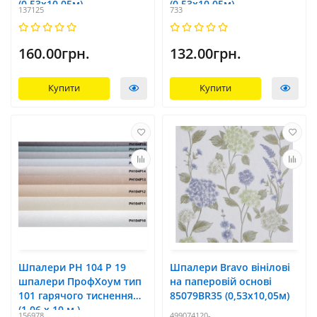
(0,53х10,05м)
(0,53х10,05м)
137125
733
160.00грн.
132.00грн.
Купити
Купити
Шпалери РН 104 Р 19
Шпалери Bravo вінілові
шпалери ПрофХоум тип
на паперовій основі
101 гарячого тиснення
85079BR35 (0,53х10,05м)
(1,06 х 10 м )
156978
499074120-