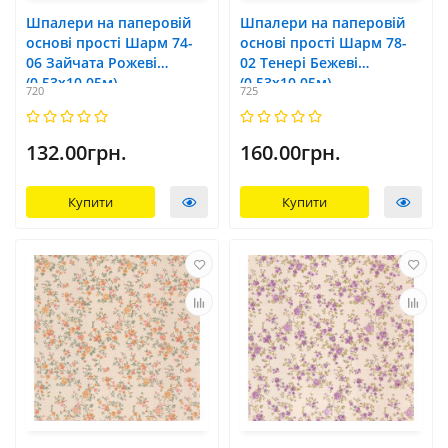
Шпалери на паперовій
Шпалери на паперовій
основі прості Шарм 74-
основі прості Шарм 78-
06 Зайчата Рожеві
02 Тенері Бежеві
(0,53х10,05м)
(0,53х10,05м)
720
725
132.00грн.
160.00грн.
Купити
Купити