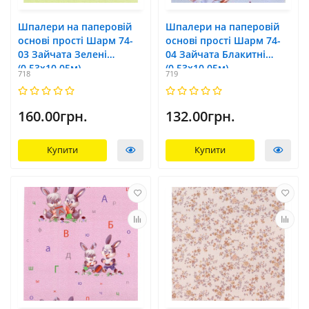
Шпалери на паперовій
Шпалери на паперовій
основі прості Шарм 74-
основі прості Шарм 74-
03 Зайчата Зелені
04 Зайчата Блакитні
(0,53х10,05м)
(0,53х10,05м)
718
719
160.00грн.
132.00грн.
Купити
Купити