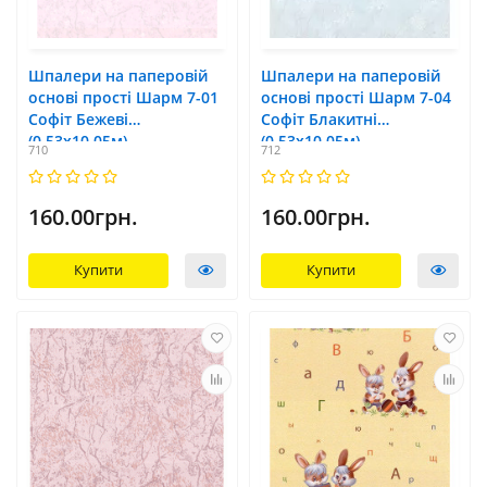
Шпалери на паперовій
Шпалери на паперовій
основі прості Шарм 7-01
основі прості Шарм 7-04
Софіт Бежеві
Софіт Блакитні
(0,53х10,05м)
(0,53х10,05м)
710
712
160.00грн.
160.00грн.
Купити
Купити