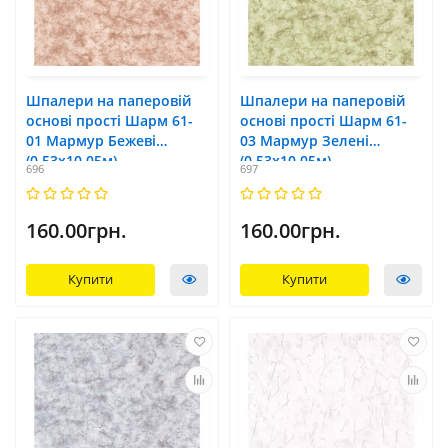
Шпалери на паперовій
Шпалери на паперовій
основі прості Шарм 61-
основі прості Шарм 61-
01 Мармур Бежеві
03 Мармур Зелені
(0,53х10,05м)
(0,53х10,05м)
696
697
160.00грн.
160.00грн.
Купити
Купити