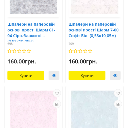
Шпалери на паперовій
Шпалери на паперовій
основі прості Шарм 61-
основі прості Шарм 7-00
04 Сіро-блакитні
Софіт Білі (0,53х10,05м)
(0,53х10,05м)
698
709
160.00грн.
160.00грн.
Купити
Купити