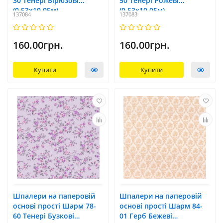
30 Тенері Бірюзові
50 Тенері Рожеві
(0,53х10,05м)
(0,53х10,05м)
137084
137083
160.00грн.
160.00грн.
Купити
Купити
Шпалери на паперовій
Шпалери на паперовій
основі прості Шарм 78-
основі прості Шарм 84-
60 Тенері Бузкові
01 Герб Бежеві