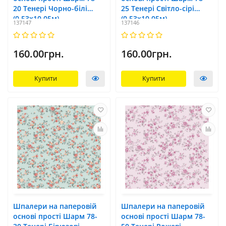
20 Тенері Чорно-білі
25 Тенері Світло-сірі
(0,53х10,05м)
(0,53х10,05м)
137147
137146
160.00грн.
160.00грн.
Купити
Купити
Шпалери на паперовій
Шпалери на паперовій
основі прості Шарм 78-
основі прості Шарм 78-