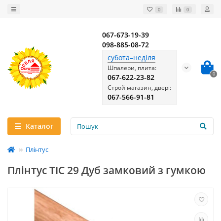
0
0
067-673-19-39
098-885-08-72
субота–неділя
Шпалери, плита:
0
067-622-23-82
Строй магазин, двері:
067-566-91-81
Каталог
Плінтус
Плінтус ТІС 29 Дуб замковий з гумкою