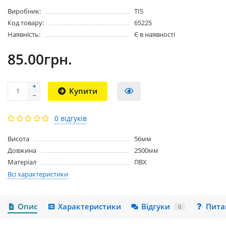
Виробник:
TIS
Код товару:
65225
Наявність:
Є в наявності
85.00грн.
Купити
0 відгуків
Висота
56мм
Довжина
2500мм
Матеріал
ПВХ
Всі характеристики
Опис
Характеристики
Відгуки
Пита
0