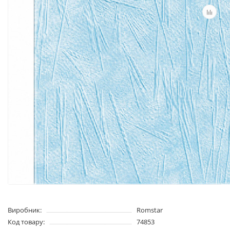
Виробник:
Romstar
Код товару:
74853