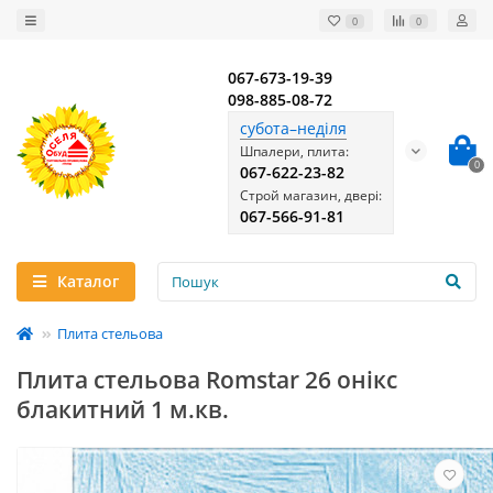
0
0
067-673-19-39
098-885-08-72
субота–неділя
Шпалери, плита:
0
067-622-23-82
Строй магазин, двері:
067-566-91-81
Каталог
Плита стельова
Плита стельова Romstar 26 онікс
блакитний 1 м.кв.