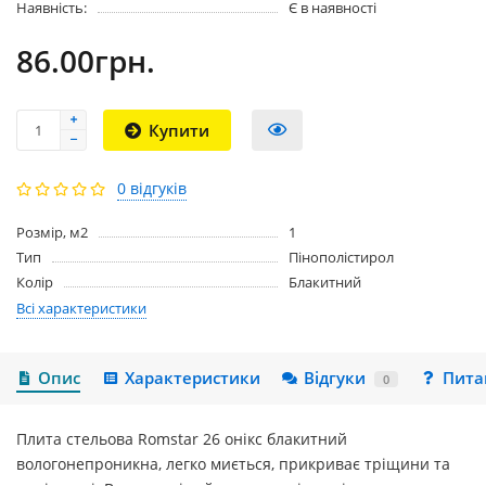
Наявність:
Є в наявності
86.00грн.
Купити
0 відгуків
Розмір, м2
1
Тип
Пінополістирол
Колір
Блакитний
Всі характеристики
Опис
Характеристики
Відгуки
Пита
0
Плита стельова Romstar 26 онікс блакитний
вологонепроникна, легко миється, прикриває тріщини та