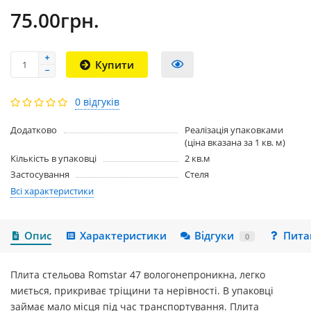
75.00грн.
Купити
0 відгуків
Додатково
Реалізація упаковками
(ціна вказана за 1 кв. м)
Кількість в упаковці
2 кв.м
Застосування
Стеля
Всі характеристики
Опис
Характеристики
Відгуки
Пита
0
Плита стельова Romstar 47 вологонепроникна, легко
миється, прикриває тріщини та нерівності. В упаковці
займає мало місця під час транспортування. Плита