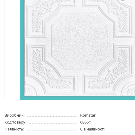
Виробник:
Romstar
Код товару:
68664
Наявність:
Є в наявності