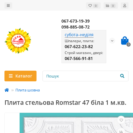
0
0
067-673-19-39
098-885-08-72
субота–неділя
Шпалери, плита:
0
067-622-23-82
Строй магазин, двері:
067-566-91-81
Каталог
Плита шовна
Плита стельова Romstar 47 біла 1 м.кв.