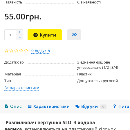
Наявність:
Є в наявності
55.00грн.
Купити
0 відгуків
Додатково
З'єднання єршове
універсальне (1/2 і 3/4)
Матеріал
Пластик
Тип
Дощуватель круговий
Всі характеристики
Опис
Характеристики
Відгуки
Пита
0
Розпилювач вертушка SLD 3-ходова
велика
встановлюється на пластиковий кілочок.