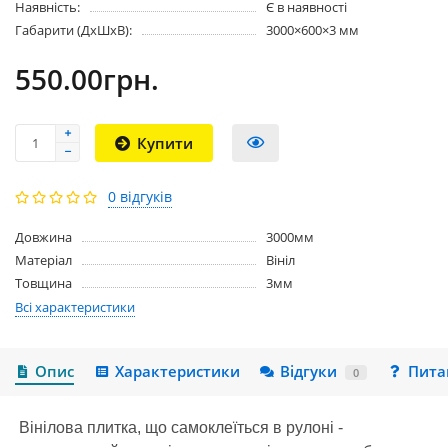
Наявність:
Є в наявності
Габарити (ДхШхВ):
3000×600×3 мм
550.00грн.
Купити
0 відгуків
Довжина
3000мм
Матеріал
Вініл
Товщина
3мм
Всі характеристики
Опис
Характеристики
Відгуки
Пита
0
Вінілова плитка, що самоклеїться в рулоні -