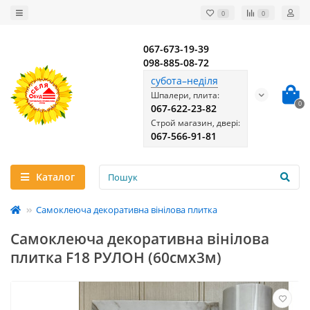
0
0
067-673-19-39
098-885-08-72
субота–неділя
Шпалери, плита:
0
067-622-23-82
Строй магазин, двері:
067-566-91-81
Каталог
Самоклеюча декоративна вінілова плитка
Самоклеюча декоративна вінілова
плитка F18 РУЛОН (60смx3м)