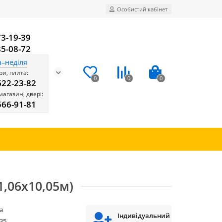
Особистий кабінет
73-19-39
85-08-72
а–неділя
и, плита:
0
0
0
622-23-82
магазин, двері:
566-91-81
1,06х10,05м)
ra
Індивідуальний
35