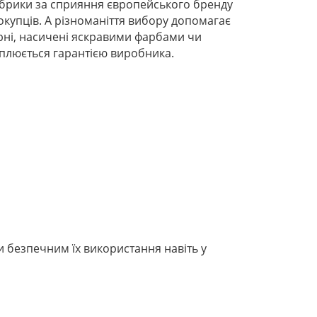
фабрики за сприяння європейського бренду
окупців. А різноманіття вибору допомагає
урні, насичені яскравими фарбами чи
іплюється гарантією виробника.
 безпечним їх використання навіть у