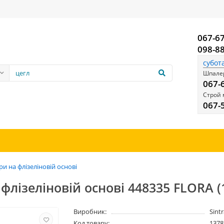
067-6
098-8
субот
Шпалер
067-
Строй 
067-
и на флізеліновій основі
 флізеліновій основі 448335 FLORA (
Виробник:
Sint
Код товару:
1378