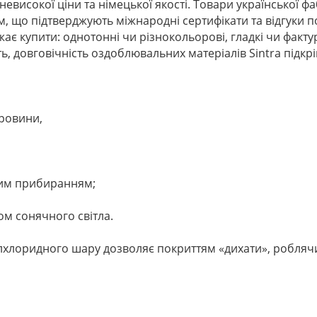
невисокої ціни та німецької якості. Товари української 
 що підтверджують міжнародні сертифікати та відгуки п
жає купити: однотонні чи різнокольорові, гладкі чи факт
ь, довговічність оздоблювальних матеріалів Sintra підкр
ировини,
гим прибиранням;
ом сонячного світла.
лхлоридного шару дозволяє покриттям «дихати», роблячи