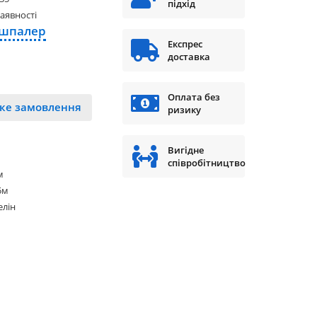
підхід
наявності
 шпалер
Експрес
доставка
Оплата без
ке замовлення
ризику
Вигідне
співробітництво
м
5м
елін