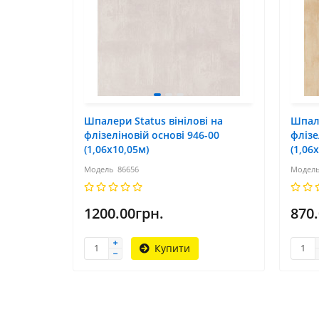
Шпалери Status вінілові на
Шпале
флізеліновій основі 946-00
флізе
(1,06х10,05м)
(1,06
86656
1200.00грн.
870
Купити