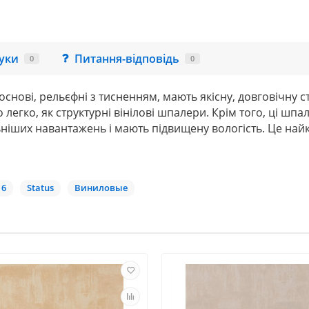
гуки
Питання-відповідь
0
0
 основі, рельєфні з тисненням, мають якісну, довговічну
 легко, як структурні вінілові шпалери. Крім того, ці шп
іших навантажень і мають підвищену вологість. Це найк
16
Status
Виниловые