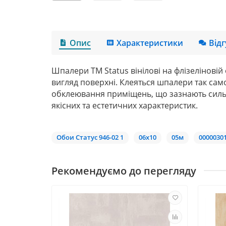
Опис
Характеристики
Від
Шпалери ТМ Status вінілові на флізеліновій
вигляд поверхні. Клеяться шпалери так само
обклеювання приміщень, що зазнають сильн
якісних та естетичних характеристик.
Обои Статус 946-02 1
06х10
05м
0000030
Рекомендуємо до перегляду