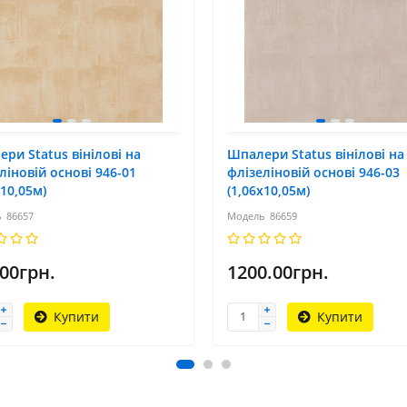
ри Status вінілові на
Шпалери Status вінілові на
ліновій основі 946-01
флізеліновій основі 946-03
х10,05м)
(1,06х10,05м)
86657
86659
.00грн.
1200.00грн.
Купити
Купити