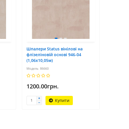
Шпалери Status вінілові на
Шпалери 
флізеліновій основі 946-04
флізеліно
(1,06х10,05м)
(1,06х10,
86660
510
1200.00грн.
1200.0
Купити