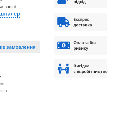
підхід
наявності
 шпалер
Експрес
доставка
Оплата без
ке замовлення
ризику
Вигідне
співробітництво
м
5м
елін