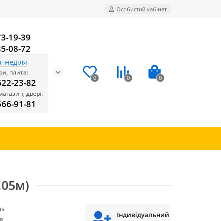
Особистий кабінет
73-19-39
85-08-72
а–неділя
и, плита:
0
0
0
622-23-82
магазин, двері:
566-91-81
,05м)
us
Індивідуальний
8