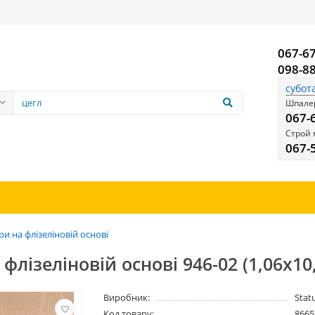
067-6
098-8
субот
Шпалер
067-
Строй 
067-
и на флізеліновій основі
флізеліновій основі 946-02 (1,06х10
Виробник:
Stat
Код товару:
8665