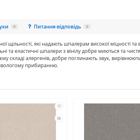
гуки
Питання-відповідь
0
0
зної щільності, які надають шпалерам високої міцності та
ьні та еластичні шпалери з вінілу добре миються та чистя
оєму складі алергенів, добре поглинають звук, вирівнюют
я вологому
при
биранню.