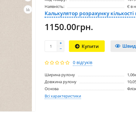
Наявність:
Є в 
Калькулятор розрахунку кількості
1150.00грн.
Швид
Купити
0 відгуків
Ширина рулону
1,06
Довжина рулону
10,0
Основа
Фліз
Всі характеристики