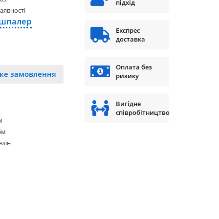
підхід
наявності
 шпалер
Експрес
доставка
Оплата без
ке замовлення
ризику
Вигідне
співробітництво
м
5м
елін