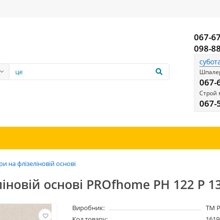
067-6
098-8
субот
Шпалер
067-
Строй 
067-
и на флізеліновій основі
іновій основі PROfhome РН 122 Р 13
Виробник:
ТМ 
Код товару:
1619