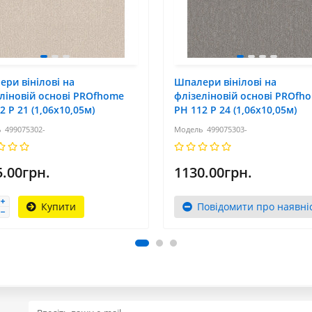
ри вінілові на
Шпалери вінілові на
ліновій основі PROfhome
флізеліновій основі PROfh
2 Р 21 (1,06x10,05м)
РН 112 Р 24 (1,06x10,05м)
499075302-
499075303-
5.00грн.
1130.00грн.
Купити
Повідомити про наявні