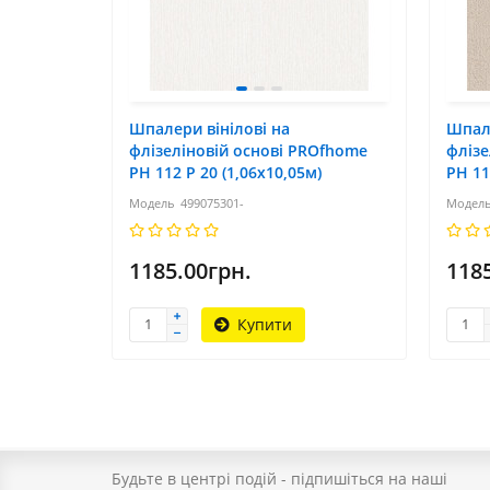
Шпалери вінілові на
Шпале
флізеліновій основі PROfhome
флізе
РН 112 Р 20 (1,06x10,05м)
РН 11
499075301-
1185.00грн.
118
Купити
Будьте в центрі подій - підпишіться на наші