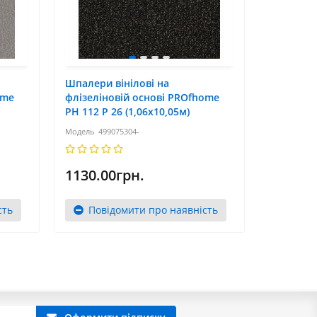
Шпалери вінілові на
Шпалери 
ome
флізеліновій основі PROfhome
флізелін
РН 112 Р 26 (1,06x10,05м)
РН 112 Р 
499075304-
499
1130.00грн.
1185.0
сть
Повідомити про наявність