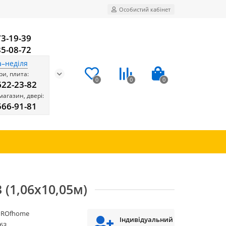
Особистий кабінет
73-19-39
85-08-72
а–неділя
и, плита:
0
0
0
622-23-82
магазин, двері:
566-91-81
 (1,06x10,05м)
PROfhome
Індивідуальний
63