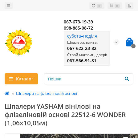
0
0
067-673-19-39
098-885-08-72
субота–неділя
Шпалери, плита:
0
067-622-23-82
Строй магазин, двері:
067-566-91-81
Каталог
Шпалери на флізеліновій основі
Шпалери YASHAM вінілові на
флізеліновій основі 22512-6 WONDER
(1,06х10,05м)