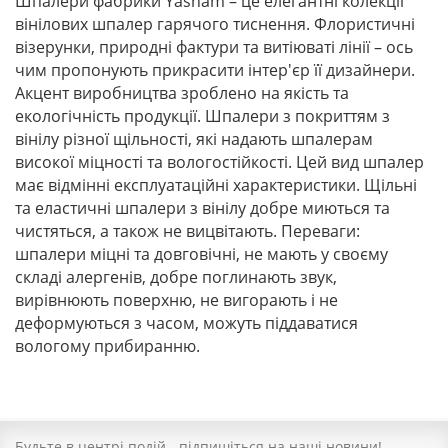
Шпалери фабрики Yasham – це елегантні колекції
вінілових шпалер гарячого тиснення. Флористичні
візерунки, природні фактури та витіюваті лінії – ось
чим пропонують прикрасити інтер'єр її дизайнери.
Акцент виробництва зроблено на якість та
екологічність продукції. Шпалери з покриттям з
вінілу різної щільності, які надають шпалерам
високої міцності та вологостійкості. Цей вид шпалер
має відмінні експлуатаційні характеристики. Щільні
та еластичні шпалери з вінілу добре миються та
чистяться, а також не вицвітають. Переваги:
шпалери міцні та довговічні, не мають у своєму
складі алергенів, добре поглинають звук,
вирівнюють поверхню, не вигорають і не
деформуються з часом, можуть піддаватися
вологому прибиранню.
Будьте в центрі подій - підпишіться на наші новини!