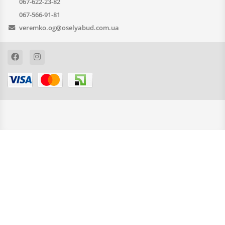
067-622-23-82
067-566-91-81
veremko.og@oselyabud.com.ua