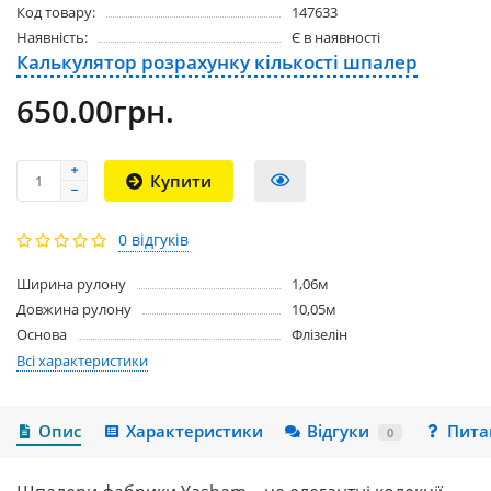
Код товару:
147633
Наявність:
Є в наявності
Калькулятор розрахунку кількості шпалер
650.00грн.
Купити
0 відгуків
Ширина рулону
1,06м
Довжина рулону
10,05м
Основа
Флізелін
Всі характеристики
Опис
Характеристики
Відгуки
Пита
0