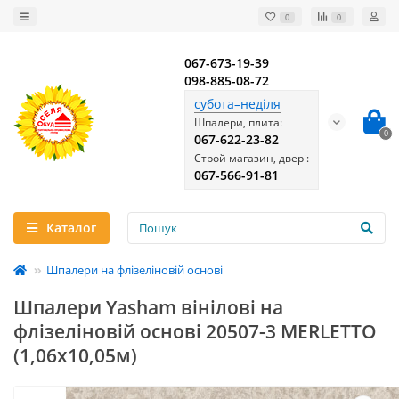
0
0
067-673-19-39
098-885-08-72
субота–неділя
Шпалери, плита:
0
067-622-23-82
Строй магазин, двері:
067-566-91-81
Каталог
Шпалери на флізеліновій основі
Шпалери Yasham вінілові на
флізеліновій основі 20507-3 MERLETTO
(1,06х10,05м)