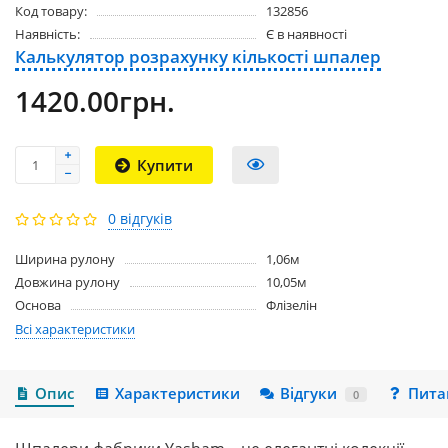
Код товару:
132856
Наявність:
Є в наявності
Калькулятор розрахунку кількості шпалер
1420.00грн.
Купити
0 відгуків
Ширина рулону
1,06м
Довжина рулону
10,05м
Основа
Флізелін
Всі характеристики
Опис
Характеристики
Відгуки
Пита
0