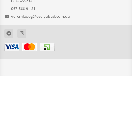
067-622-23-82
067-566-91-81
veremko.og@oselyabud.com.ua