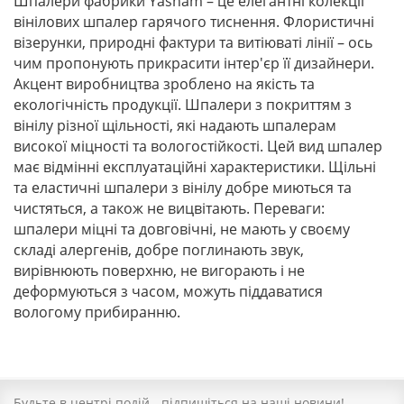
Шпалери фабрики Yasham – це елегантні колекції
вінілових шпалер гарячого тиснення. Флористичні
візерунки, природні фактури та витіюваті лінії – ось
чим пропонують прикрасити інтер'єр її дизайнери.
Акцент виробництва зроблено на якість та
екологічність продукції. Шпалери з покриттям з
вінілу різної щільності, які надають шпалерам
високої міцності та вологостійкості. Цей вид шпалер
має відмінні експлуатаційні характеристики. Щільні
та еластичні шпалери з вінілу добре миються та
чистяться, а також не вицвітають. Переваги:
шпалери міцні та довговічні, не мають у своєму
складі алергенів, добре поглинають звук,
вирівнюють поверхню, не вигорають і не
деформуються з часом, можуть піддаватися
вологому прибиранню.
Будьте в центрі подій - підпишіться на наші новини!