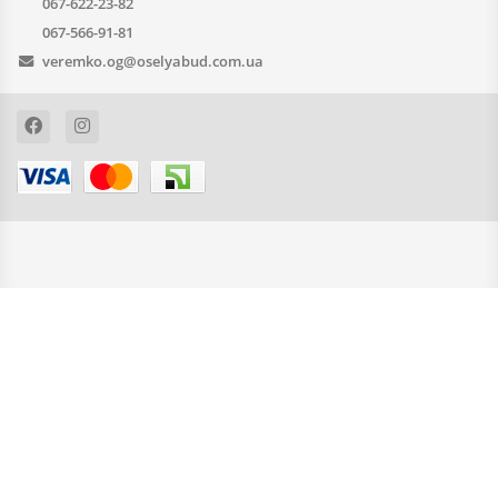
067-622-23-82
067-566-91-81
veremko.og@oselyabud.com.ua