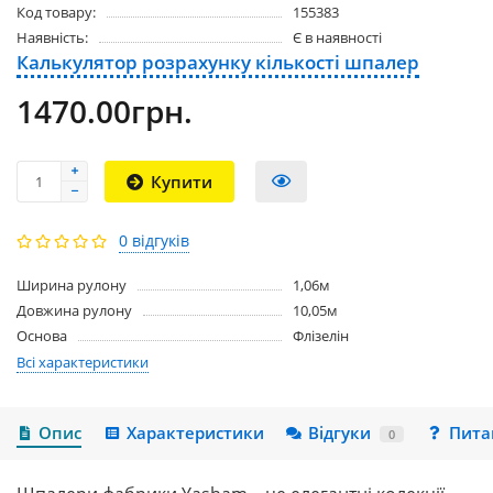
Код товару:
155383
Наявність:
Є в наявності
Калькулятор розрахунку кількості шпалер
1470.00грн.
Купити
0 відгуків
Ширина рулону
1,06м
Довжина рулону
10,05м
Основа
Флізелін
Всі характеристики
Опис
Характеристики
Відгуки
Пита
0