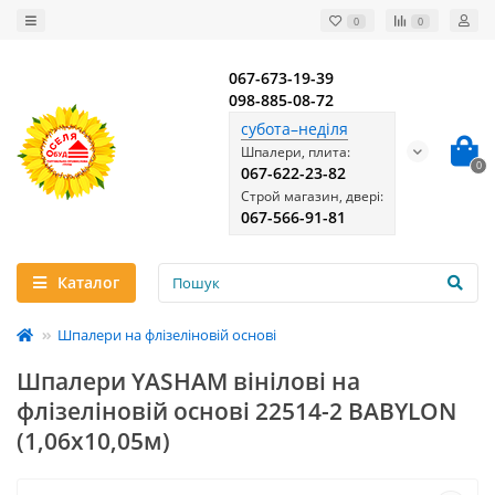
0
0
067-673-19-39
098-885-08-72
субота–неділя
Шпалери, плита:
0
067-622-23-82
Строй магазин, двері:
067-566-91-81
Каталог
Шпалери на флізеліновій основі
Шпалери YASHAM вінілові на
флізеліновій основі 22514-2 BABYLON
(1,06х10,05м)