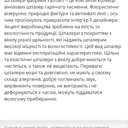
Шпалери фабрики Yasham – це елегантні колекції
вінілових шпалер гарячого тиснення. Флористичні
візерунки, природні фактури та витіюваті лінії – ось
чим пропонують прикрасити інтер'єр її дизайнери.
Акцент виробництва зроблено на якість та
екологічність продукції. Шпалери з покриттям з
вінілу різної щільності, які надають шпалерам
високої міцності та вологостійкості. Цей вид шпалер
має відмінні експлуатаційні характеристики. Щільні
та еластичні шпалери з вінілу добре миються та
чистяться, а також не вицвітають. Переваги:
шпалери міцні та довговічні, не мають у своєму
складі алергенів, добре поглинають звук,
вирівнюють поверхню, не вигорають і не
деформуються з часом, можуть піддаватися
вологому прибиранню.
Будьте в центрі подій - підпишіться на наші новини!