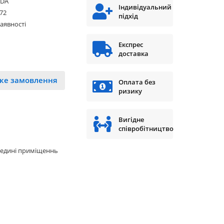
DA
Індивідуальний
72
підхід
наявності
Експрес
доставка
ке замовлення
Оплата без
ризику
Вигідне
співробітництво
редині приміщеннь