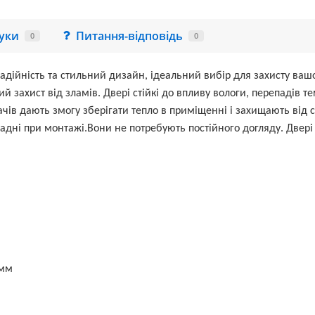
гуки
Питання-відповідь
0
0
адійність та стильний дизайн, ідеальний вибір для захисту вашо
ний захист від зламів. Двері стійкі до впливу вологи, перепадів 
ів дають змогу зберігати тепло в приміщенні і захищають від с
адні при монтажі.Вони не потребують постійного догляду. Двер
2мм