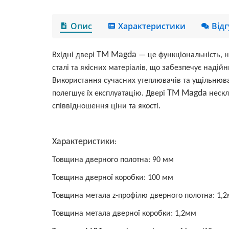
Опис
Характеристики
Від
ТМ Magda
Вхідні двері
— це функціональність, н
сталі та якісних матеріалів, що забезпечує надій
Використання сучасних утеплювачів та ущільнювач
ТМ Magda
полегшує їх експлуатацію. Двері
нескл
співвідношення ціни та якості.
Характеристики
:
Товщина дверного полотна: 90 мм
Товщина дверної коробки
:
100 мм
Товщин
а
метала z-профілю дверного полотна:
1,
Товщина метала дверної коробки: 1,2мм