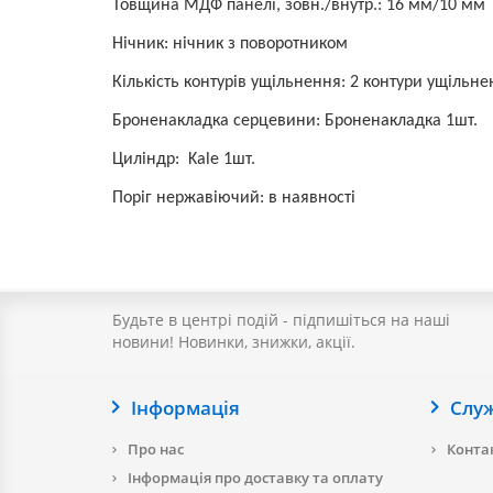
Товщина МДФ панелі, зовн./внутр.
:
16 мм/10 мм
Нічник:
нічник з поворотником
Кількість контурів ущільнення: 2 контури ущільн
Броненакладка серцевини: Броненакладка
1шт.
Циліндр: Kale
1шт.
Поріг нержавіючий: в наявності
Будьте в центрі подій - підпишіться на наші
новини! Новинки, знижки, акції.
Інформація
Слу
Про нас
Контак
Інформація про доставку та оплату