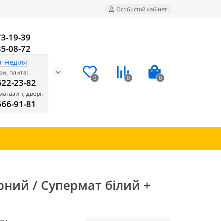
Особистий кабінет
73-19-39
85-08-72
а–неділя
и, плита:
0
0
0
622-23-82
магазин, двері:
566-91-81
рний / Супермат білий +