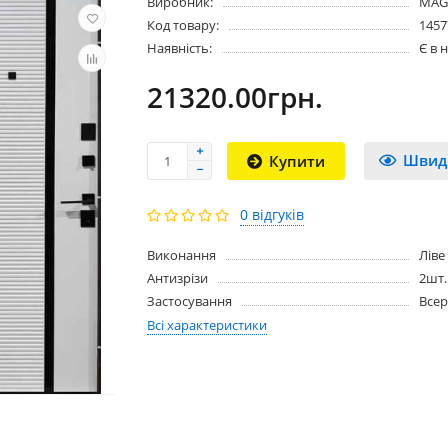
Виробник:
MAG
Код товару:
1457
Наявність:
Є в 
21320.00грн.
Швид
Купити
0 відгуків
Виконання
Ліве
Антизрізи
2шт.
Застосування
Все
Всі характеристики