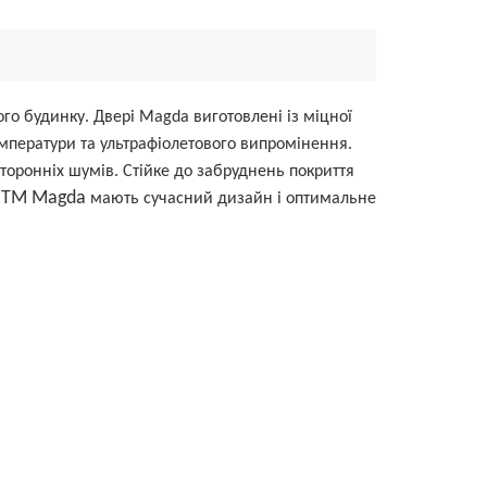
го будинку. Двері Magda виготовлені із міцної
температури та ультрафіолетового випромінення.
торонніх шумів. Стійке до забруднень покриття
ТМ Magda
і
мають сучасний дизайн і оптимальне