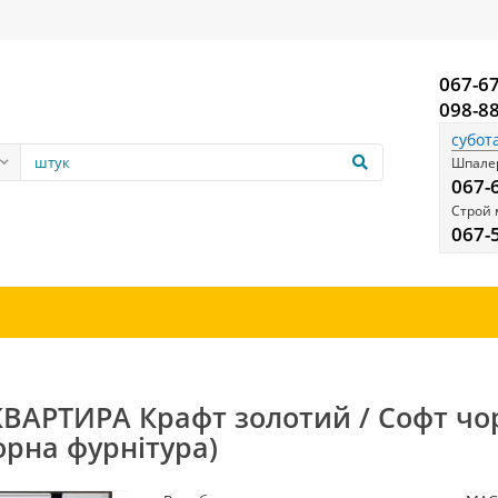
067-6
098-8
субот
Шпалер
067-
Строй 
067-
КВАРТИРА Крафт золотий / Софт чо
орна фурнітура)