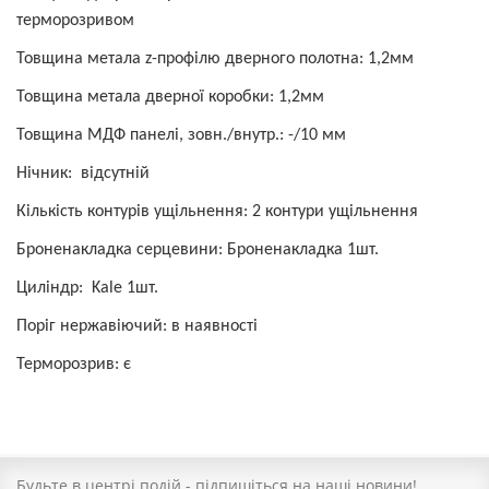
терморозривом
Товщина метала z-профілю дверного полотна: 1,
2
мм
Товщина метала дверної коробки: 1,
2
мм
Товщина МДФ панелі, зовн./внутр.:
-
/10 мм
Нічник: відсутній
Кількість контурів ущільнення:
2
контури ущільнення
Броненакладка серцевини: Броненакладка 1шт.
Циліндр:
Kale
1шт.
Поріг нержавіючий: в наявності
Терморозрив
:
є
Будьте в центрі подій - підпишіться на наші новини!