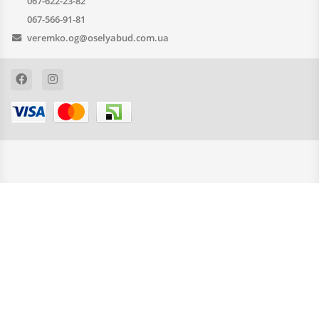
067-622-23-82
067-566-91-81
veremko.og@oselyabud.com.ua