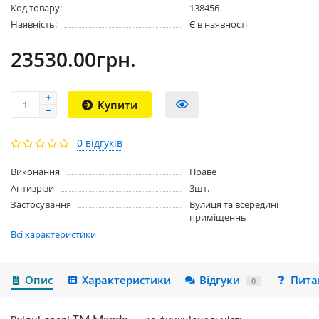
Код товару:
138456
Наявність:
Є в наявності
23530.00грн.
Купити
0 відгуків
Виконання
Праве
Антизрізи
3шт.
Застосування
Вулиця та всередині
приміщеннь
Всі характеристики
Опис
Характеристики
Відгуки
Пита
0