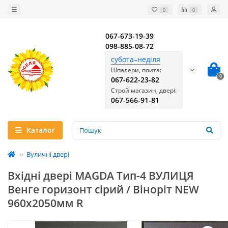
0
0
067-673-19-39
098-885-08-72
субота–неділя
Шпалери, плита:
0
067-622-23-82
Строй магазин, двері:
067-566-91-81
Каталог
Вуличні двері
Вхідні двері MAGDA Тип-4 ВУЛИЦЯ
Венге горизонт сірий / Віноріт NEW
960х2050мм R