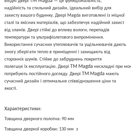
ТМ Magda
Вхідні двері
— це функціональність,
надійність та стильний дизайн, ідеальний вибір для
захисту вашого будинку. Двері Magda виготовлені із міцної
сталі та якісних матеріалів, що забезпечує надійний захист
від зламів. Двері стійкі до впливу вологи, перепадів
температури та ультрафіолетового випромінення.
Використання сучасних утеплювачів та ущільнювачів дають
змогу зберігати тепло в приміщенні і захищають від
сторонніх шумів. Стійке до забруднень покриття
ТМ Magda
полегшує їх експлуатацію. Двері
нескладні при мо
ТМ Magda
потребують постійного догляду. Двері
мають
сучасний дизайн і оптимальне співвідношення ціни та
якості.
Характеристики:
Товщина дверного полотна: 90 мм
Товщина дверної коробки: 1
30
мм
з