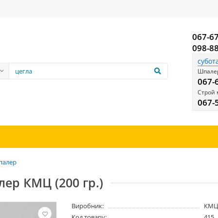
067-6
098-8
субот
Шпалер
067-
Строй 
067-
палер
ер КМЦ (200 гр.)
Виробник:
КМ
Код товару:
415