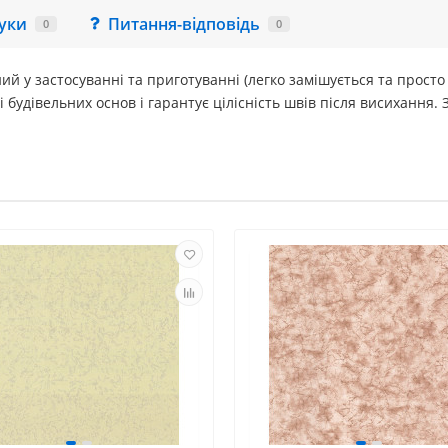
гуки
Питання-відповідь
0
0
й у застосуванні та приготуванні (легко замішується та просто 
удівельних основ і гарантує цілісність швів після висихання. 