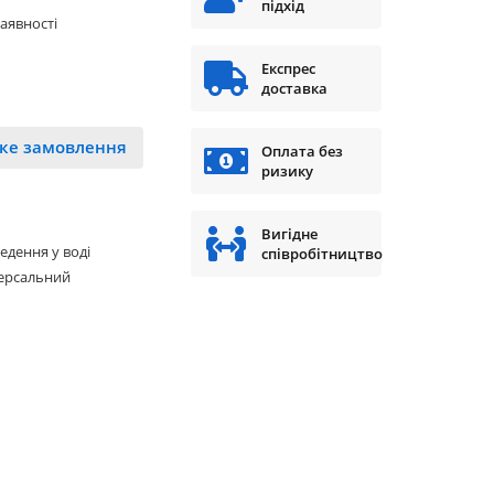
підхід
наявності
Експрес
доставка
ке замовлення
Оплата без
ризику
Вигідне
едення у воді
співробітництво
ерсальний