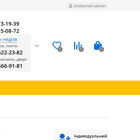
Особистий кабінет
73-19-39
85-08-72
а–неділя
и, плита:
0
0
0
622-23-82
магазин, двері:
566-91-81
Ц
Індивідуальний