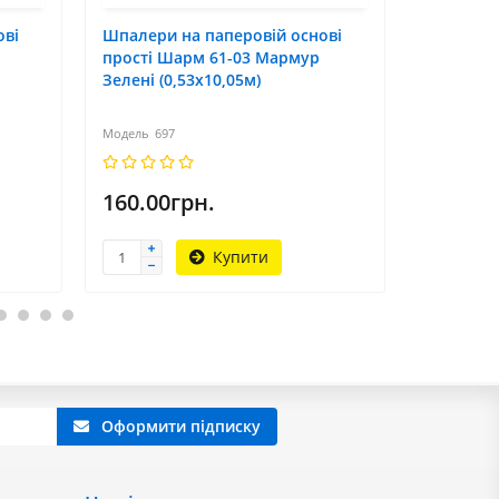
ові
Шпалери на паперовій основі
Шпалери 
прості Шарм 61-03 Мармур
прості Ш
Зелені (0,53х10,05м)
(0,53х10,
697
698
160.00грн.
160.00
Купити
Оформити підписку