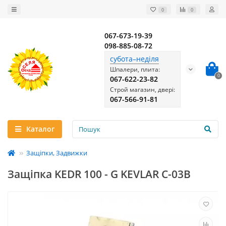
0
0
067-673-19-39
098-885-08-72
субота–неділя
Шпалери, плита:
0
067-622-23-82
Строй магазин, двері:
067-566-91-81
Каталог
Защіпки, Задвижки
Защіпка KEDR 100 - G KEVLAR С-03В