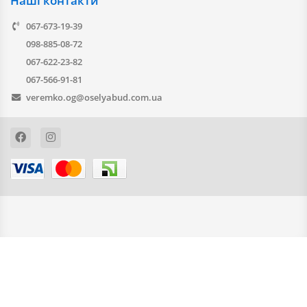
Наші контакти
067-673-19-39
098-885-08-72
067-622-23-82
067-566-91-81
veremko.og@oselyabud.com.ua