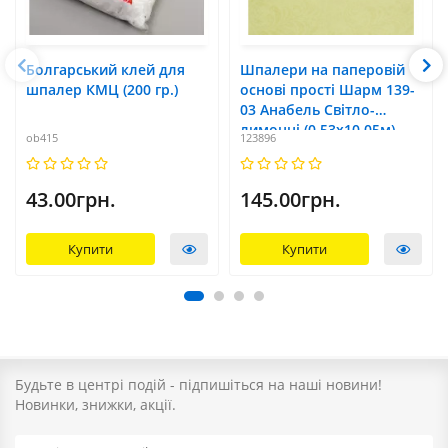
Болгарський клей для
Шпалери на паперовій
шпалер КМЦ (200 гр.)
основі прості Шарм 139-
03 Анабель Світло-
лимонні (0,53х10,05м)
ob415
123896
43.00грн.
145.00грн.
Купити
Купити
Будьте в центрі подій - підпишіться на наші новини!
Новинки, знижки, акції.