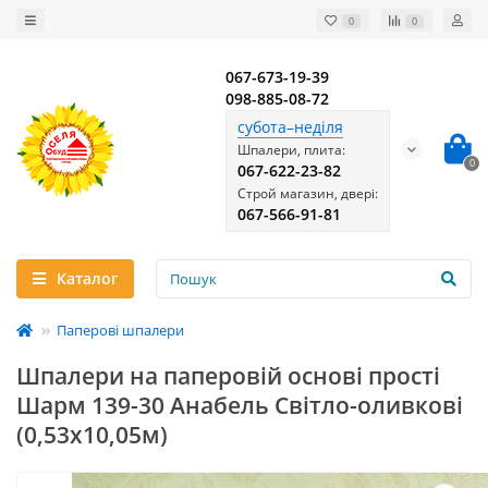
0
0
067-673-19-39
098-885-08-72
субота–неділя
Шпалери, плита:
0
067-622-23-82
Строй магазин, двері:
067-566-91-81
Каталог
Паперові шпалери
Шпалери на паперовій основі прості
Шарм 139-30 Анабель Світло-оливкові
(0,53х10,05м)