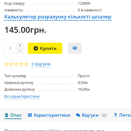
Код товару:
123899
Наявність:
Є в наявності
Калькулятор розрахунку кількості шпалер
145.00грн.
Купити
0 відгуків
Тип шпалер
Простi
Ширина рулону
0,53м
Довжина рулону
10,05м
Всі характеристики
Опис
Характеристики
Відгуки
Пита
0